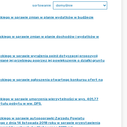
sortowanie:
eckiego w sprawie zmian w planie wydatków w budżecie
leckiego w sprawie zmian w planie dochodów i wydatków w
eckiego w sprawie wyrażenia opinii dotyczącej propozycji
zmianę jej przebiegu poprzez jej powiększenie o działki gruntu
leckiego w sprawie ogłoszenia otwartego konkursu ofert na
eckiego w sprawie umorzenia wierzytelności w wys. 401,77
ytułu pobytu w ww. DPS.
leckiego w sprawie autopoprawki Zarządu Powiatu
o z dnia 14 listopada 2018 roku w sprawie przestawienia