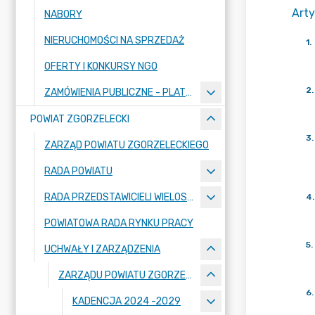
Arty
NABORY
NIERUCHOMOŚCI NA SPRZEDAŻ
1
.
OFERTY I KONKURSY NGO
2
.
ZAMÓWIENIA PUBLICZNE - PLATFORMA ZAKUPOWA
POWIAT ZGORZELECKI
3
.
ZARZĄD POWIATU ZGORZELECKIEGO
RADA POWIATU
RADA PRZEDSTAWICIELI WIELOSPECJALISTYCZNEGO ZESPOŁU OPIEKI ZDROWOTNEJ "BOLESŁAWIEC-ZGORZELEC" SAMODZIELNEGO PUBLICZNEGO ZAKŁADU OPIEKI ZDROWOTNEJ
4
.
POWIATOWA RADA RYNKU PRACY
5
.
UCHWAŁY I ZARZĄDZENIA
ZARZĄDU POWIATU ZGORZELECKIEGO
6
.
KADENCJA 2024 -2029