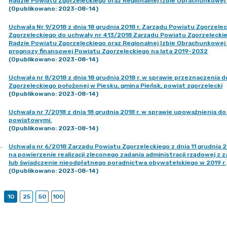
Radzie Powiatu Zgorzeleckiego oraz Regionalnej Izbie Obrachunkowej
(Opublikowano: 2023-08-14)
Uchwała Nr 9/2018 z dnia 18 grudnia 2018 r. Zarządu Powiatu Zgorzel
Zgorzeleckiego do uchwały nr 413/2018 Zarządu Powiatu Zgorzeleckieg
Radzie Powiatu Zgorzeleckiego oraz Regionalnej Izbie Obrachunkowej 
prognozy finansowej Powiatu Zgorzeleckiego na lata 2019-2032
(Opublikowano: 2023-08-14)
Uchwała nr 8/2018 z dnia 18 grudnia 2018 r. w sprawie przeznaczenia
Zgorzeleckiego położonej w Piesku, gmina Pieńsk, powiat zgorzelecki
(Opublikowano: 2023-08-14)
Uchwała nr 7/2018 z dnia 18 grudnia 2018 r. w sprawie upoważnienia d
powiatowymi.
(Opublikowano: 2023-08-14)
.
Uchwała nr 6/2018 Zarządu Powiatu Zgorzeleckiego z dnia 11 grudnia 2
na powierzenie realizacji zleconego zadania administracji rządowej 
lub świadczenie nieodpłatnego poradnictwa obywatelskiego w 2019 r.
(Opublikowano: 2023-08-14)
10
25
50
100