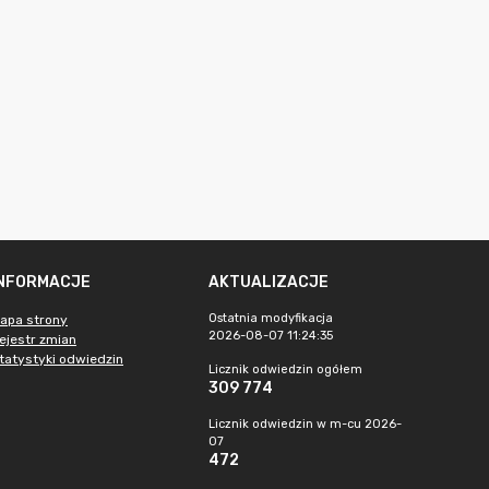
INFORMACJE
AKTUALIZACJE
Ostatnia modyfikacja
apa strony
2026-08-07 11:24:35
ejestr zmian
tatystyki odwiedzin
Licznik odwiedzin ogółem
309 774
Licznik odwiedzin w m-cu 2026-
07
472