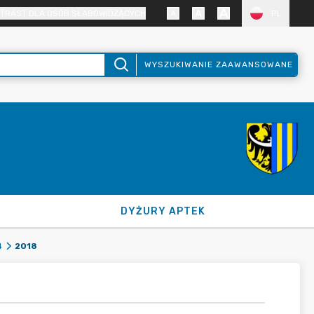
TRAST DLA OSÓB SŁABOWIDZĄCYCH
PL
WYSZUKIWANIE ZAAWANSOWANE
DYŻURY APTEK
2018
4