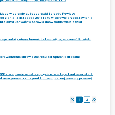
 projektu uchwały budżetowej na 2019 rok
eckiego w sprawie autopoprawki Zarządu Powiatu
o z dnia 14 listopada 2018 roku w sprawie przedstawienia
projektu uchwały w sprawie uchwalenia wieloletniej
 do sprzedaży nieruchomości stanowiącej własność Powiatu
o prowadzenia spraw z zakresu zarządzania drogami
018 r. w sprawie rozstrzygnięcia otwartego konkursu ofert
z zakresu prowadzenia punktu nieodpłatnej pomocy prawnej
1
2