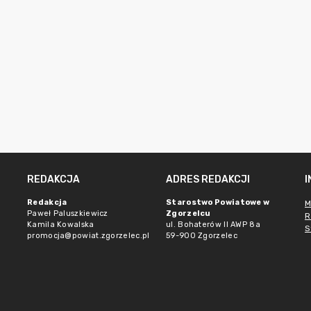
REDAKCJA
ADRES REDAKCJI
Redakcja
Starostwo Powiatowe w
M
Paweł Paluszkiewicz
Zgorzelcu
R
Kamila Kowalska
ul. Bohaterów II AWP 8a
S
promocja@powiat.zgorzelec.pl
59-900 Zgorzelec