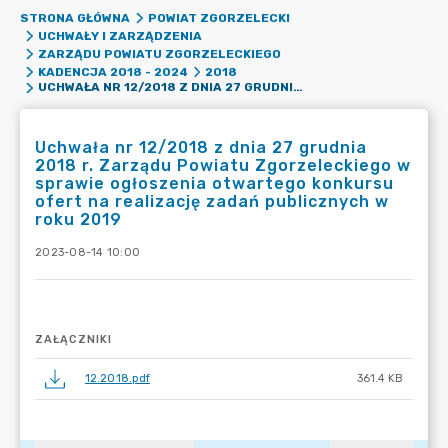
STRONA GŁÓWNA
POWIAT ZGORZELECKI
UCHWAŁY I ZARZĄDZENIA
ZARZĄDU POWIATU ZGORZELECKIEGO
KADENCJA 2018 - 2024
2018
UCHWAŁA NR 12/2018 Z DNIA 27 GRUDNIA 2018 R. ZARZĄDU POWIATU ZGORZELECKIEGO W SPRAWIE OGŁOSZENIA OTWARTEGO KONKURSU OFERT NA REALIZACJĘ ZADAŃ PUBLICZNYCH W ROKU 2019
Uchwała nr 12/2018 z dnia 27 grudnia
2018 r. Zarządu Powiatu Zgorzeleckiego w
sprawie ogłoszenia otwartego konkursu
ofert na realizację zadań publicznych w
roku 2019
2023-08-14 10:00
ZAŁĄCZNIKI
12.2018.pdf
361.4 KB