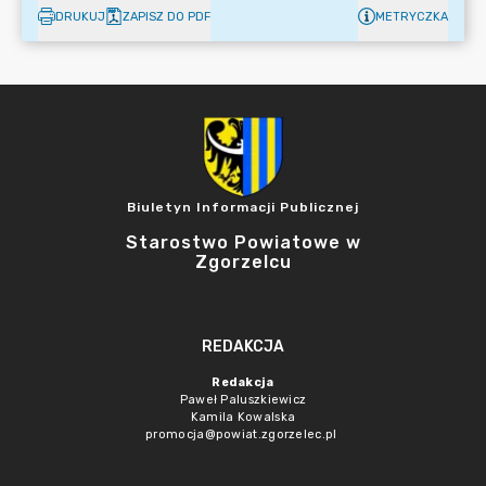
DRUKUJ
ZAPISZ DO PDF
METRYCZKA
Biuletyn Informacji Publicznej
Starostwo Powiatowe w
Zgorzelcu
REDAKCJA
Redakcja
Paweł Paluszkiewicz
Kamila Kowalska
promocja@powiat.zgorzelec.pl