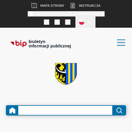
MAPA STRONY
INSTRUKCJA
KONTRAST DLA OSÓB SŁABOWIDZĄCYCH
PL
biuletyn
informacji publicznej