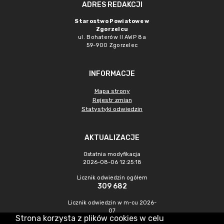
ADRES REDAKCJI
Starostwo Powiatowe w
Zgorzelcu
ul. Bohaterów II AWP 8a
59-900 Zgorzelec
INFORMACJE
Mapa strony
Rejestr zmian
Statystyki odwiedzin
AKTUALIZACJE
Ostatnia modyfikacja
2026-08-06 12:25:18
Licznik odwiedzin ogółem
309 682
Licznik odwiedzin w m-cu 2026-
07
Strona korzysta z plików cookies w celu
380