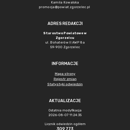
Kamila Kowalska
promocja@powiat.zgorzelec.pl
ADRES REDAKCJI
Starostwo Powiatowe w
Zgorzelcu
ul. Bohaterów II AWP 8a
59-900 Zgorzelec
INFORMACJE
Mapa strony
Rejestr zmian
Statystyki odwiedzin
AKTUALIZACJE
Ostatnia modyfikacja
2026-08-07 11:24:35
Licznik odwiedzin ogółem
309 773