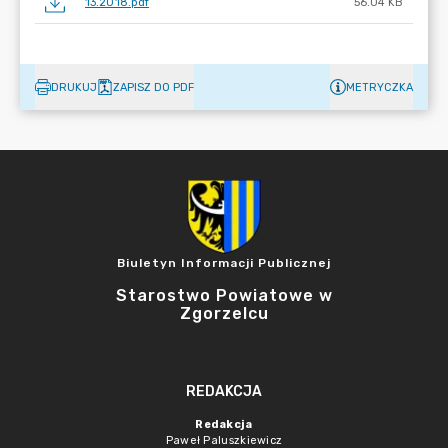
13.2018.pdf
56.04 KB
DRUKUJ
ZAPISZ DO PDF
METRYCZKA
Biuletyn Informacji Publicznej
Starostwo Powiatowe w
Zgorzelcu
REDAKCJA
Redakcja
Paweł Paluszkiewicz