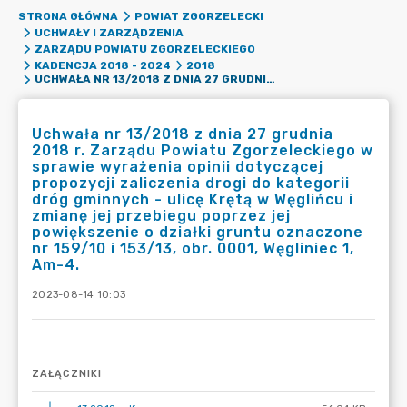
STRONA GŁÓWNA
POWIAT ZGORZELECKI
UCHWAŁY I ZARZĄDZENIA
ZARZĄDU POWIATU ZGORZELECKIEGO
KADENCJA 2018 - 2024
2018
UCHWAŁA NR 13/2018 Z DNIA 27 GRUDNIA 2018 R. ZARZĄDU POWIATU ZGORZELECKIEGO W SPRAWIE WYRAŻENIA OPINII DOTYCZĄCEJ PROPOZYCJI ZALICZENIA DROGI DO KATEGORII DRÓG GMINNYCH - ULICĘ KRĘTĄ W WĘGLIŃCU I ZMIANĘ JEJ PRZEBIEGU POPRZEZ JEJ POWIĘKSZENIE O DZIAŁKI GRUNTU OZNACZONE NR 159/10 I 153/13, OBR. 0001, WĘGLINIEC 1, AM-4.
Uchwała nr 13/2018 z dnia 27 grudnia
2018 r. Zarządu Powiatu Zgorzeleckiego w
sprawie wyrażenia opinii dotyczącej
propozycji zaliczenia drogi do kategorii
dróg gminnych - ulicę Krętą w Węglińcu i
zmianę jej przebiegu poprzez jej
powiększenie o działki gruntu oznaczone
nr 159/10 i 153/13, obr. 0001, Węgliniec 1,
Am-4.
2023-08-14 10:03
ZAŁĄCZNIKI