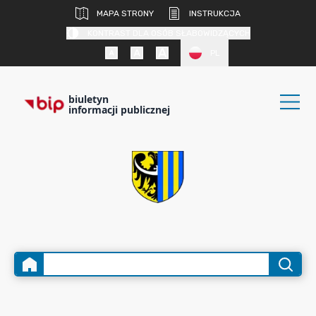
MAPA STRONY
INSTRUKCJA
KONTRAST DLA OSÓB SŁABOWIDZĄCYCH
PL
biuletyn
informacji publicznej