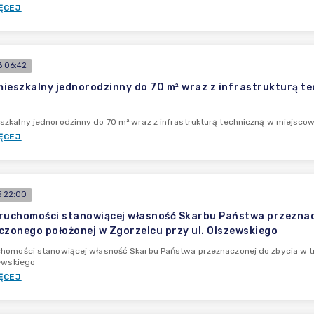
ĘCEJ
 06:42
ieszkalny jednorodzinny do 70 m² wraz z infrastrukturą tec
zkalny jednorodzinny do 70 m² wraz z infrastrukturą techniczną w miejscowo
ĘCEJ
 22:00
ruchomości stanowiącej własność Skarbu Państwa przeznac
czonego położonej w Zgorzelcu przy ul. Olszewskiego
homości stanowiącej własność Skarbu Państwa przeznaczonej do zbycia w t
zewskiego
ĘCEJ