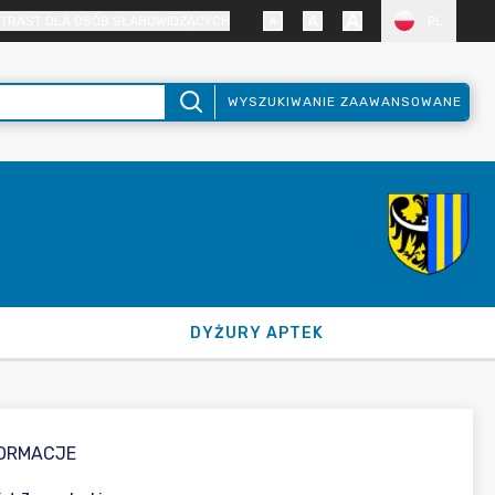
TRAST DLA OSÓB SŁABOWIDZĄCYCH
PL
WYSZUKIWANIE ZAAWANSOWANE
DYŻURY APTEK
FORMACJE