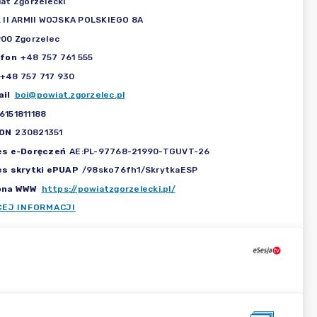
at Zgorzelecki
 II ARMII WOJSKA POLSKIEGO 8A
00 Zgorzelec
efon
+48 757 761 555
+48 757 717 930
il
boi@powiat.zgorzelec.pl
6151811188
ON
230821351
es e-Doręczeń
AE:PL-97768-21990-TGUVT-26
es skrytki ePUAP
/98sko76fh1/SkrytkaESP
ona WWW
https://powiatzgorzelecki.pl/
CEJ INFORMACJI