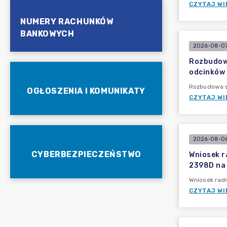
CZYTAJ WI
NUMERY RACHUNKÓW
BANKOWYCH
2026-08-07
Rozbudowa
odcinków s
Rozbudowa si
OGŁOSZENIA I KOMUNIKATY
CZYTAJ WI
2026-08-06
CYBERBEZPIECZEŃSTWO
Wniosek r
2398D na 
Wniosek radn
CZYTAJ WI