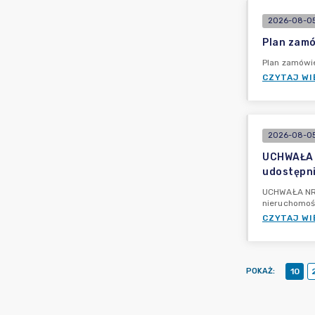
2026-08-05
Plan zamó
Plan zamówie
CZYTAJ WI
2026-08-05
UCHWAŁA N
udostępni
UCHWAŁA NR 
nieruchomoś
CZYTAJ WI
POKAŻ
:
10