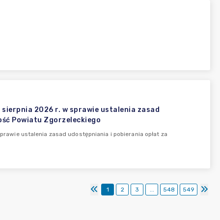
erpnia 2026 r. w sprawie ustalenia zasad
ość Powiatu Zgorzeleckiego
wie ustalenia zasad udostępniania i pobierania opłat za
1
2
3
...
548
549