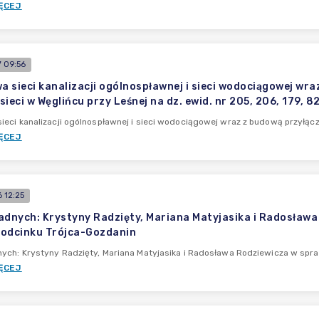
ĘCEJ
 09:56
 sieci kanalizacji ogólnospławnej i sieci wodociągowej wra
ieci w Węglińcu przy Leśnej na dz. ewid. nr 205, 206, 179, 8
eci kanalizacji ogólnospławnej i sieci wodociągowej wraz z budową przyłącz
ĘCEJ
 12:25
adnych: Krystyny Radzięty, Mariana Matyjasika i Radosława
odcinku Trójca-Gozdanin
ych: Krystyny Radzięty, Mariana Matyjasika i Radosława Rodziewicza w spr
ĘCEJ