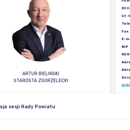
Powi
BOH.
59-9
Tel
Fax
E-ma
NIP
REG
Adr
Adr
ARTUR BIELIŃSKI
Str
STAROSTA ZGORZELECKI
WIĘ
sja sesji Rady Powiatu