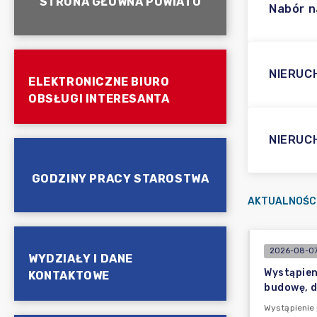
STRONA GŁÓWNA POWIATU
Nabór n
NIERUC
ELEKTRONICZNE BIURO
OBSŁUGI INTERESANTA
NIERUC
GODZINY PRACY STAROSTWA
AKTUALNOŚC
2026-08-07
WYDZIAŁY I DANE
Wystąpien
KONTAKTOWE
budowę, d
Wystąpienie 