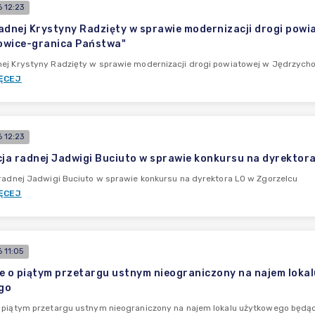
 12:23
adnej Krystyny Radzięty w sprawie modernizacji drogi powi
owice-granica Państwa"
nej Krystyny Radzięty w sprawie modernizacji drogi powiatowej w Jędrzych
ĘCEJ
 12:23
cja radnej Jadwigi Buciuto w sprawie konkursu na dyrektor
 radnej Jadwigi Buciuto w sprawie konkursu na dyrektora LO w Zgorzelcu
ĘCEJ
 11:05
e o piątym przetargu ustnym nieograniczony na najem lokal
go
o piątym przetargu ustnym nieograniczony na najem lokalu użytkowego będą