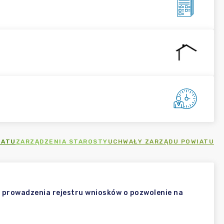
IATU
ZARZĄDZENIA STAROSTY
UCHWAŁY ZARZĄDU POWIATU
i prowadzenia rejestru wniosków o pozwolenie na