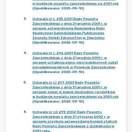
w budżecie powiatu zgorzeleckiego na 2001 rok
(Opublikowano: 2025-09-10)
3
.
Uchwała nr L 295 2001 Rady Powiatu
Zgorzeleckiego z dnia 21 grudnia 2001 r. w
sprawie zatwierdzenia Regulaminu Rady
Społecznej Samodzielnego Publicznego
Zespołu Opieki Zdrowotnej w Zgorzelcu
(Opublikowano: 2025-09-10)
4
.
Uchwała nr L 296 2001 Rady Powiatu
Zgorzeleckiego z dnia 21 grudnia 2001 r. w
sprawie ustalenia planu sieci publicznych szkół
ponadgimnazjalnych w Powiecie Zgorzeleckim
(Opublikowano: 2025-09-10)
5
.
Uchwała nr LI 297 2001 Rady Powiatu
Zgorzeleckiego z dnia 31 grudnia 2001 r. w
sprawie zmian w planie dochodów i wydatków
w budżecie powiatu zgorzeleckiego na 2001 rok
(Opublikowano: 2025-09-10)
6
.
Uchwała nr LII 299 2002 Rady Powiatu
Zgorzeleckiego z dnia 31 stycznia 2002 r. w
sprawie przyjęcia sprawozdania komisji stałych
Rady Powiatu Zgorzeleckiego z działalności w
2001 roku