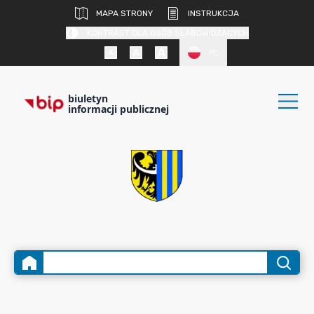
MAPA STRONY
INSTRUKCJA
KONTRAST DLA OSÓB SŁABOWIDZĄCYCH
PL
biuletyn
informacji publicznej