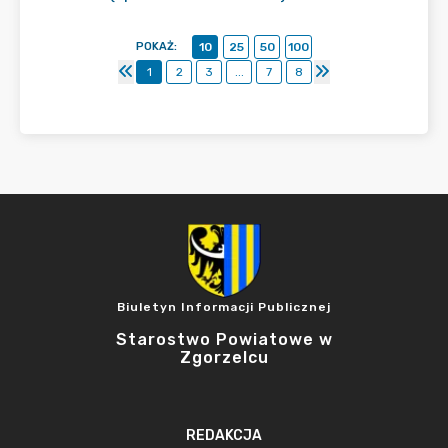
POKAŻ
:
10
25
50
100
1
2
3
...
7
8
Biuletyn Informacji Publicznej
Starostwo Powiatowe w
Zgorzelcu
REDAKCJA