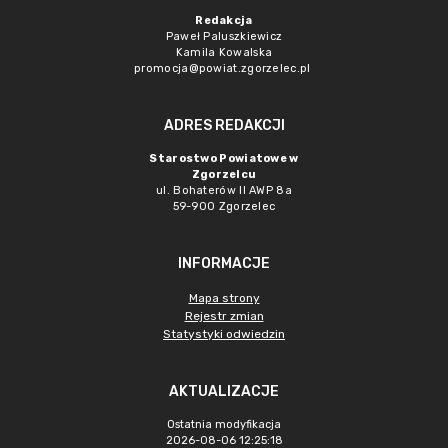
Redakcja
Paweł Paluszkiewicz
Kamila Kowalska
promocja@powiat.zgorzelec.pl
ADRES REDAKCJI
Starostwo Powiatowe w
Zgorzelcu
ul. Bohaterów II AWP 8a
59-900 Zgorzelec
INFORMACJE
Mapa strony
Rejestr zmian
Statystyki odwiedzin
AKTUALIZACJE
Ostatnia modyfikacja
2026-08-06 12:25:18