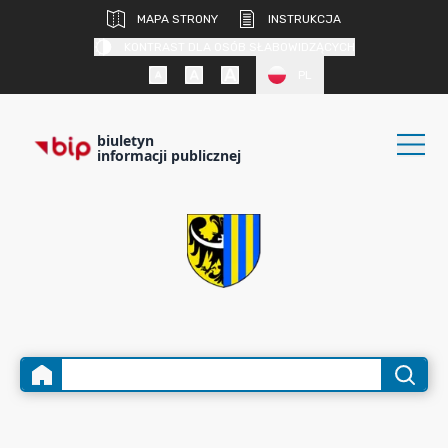
MAPA STRONY
INSTRUKCJA
KONTRAST DLA OSÓB SŁABOWIDZĄCYCH
PL
biuletyn
informacji publicznej