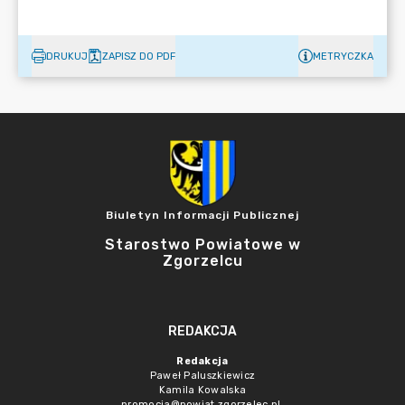
DRUKUJ
ZAPISZ DO PDF
METRYCZKA
Biuletyn Informacji Publicznej
Starostwo Powiatowe w
Zgorzelcu
REDAKCJA
Redakcja
Paweł Paluszkiewicz
Kamila Kowalska
promocja@powiat.zgorzelec.pl