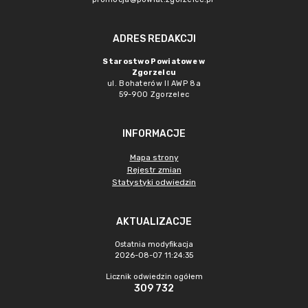
ADRES REDAKCJI
Starostwo Powiatowe w
Zgorzelcu
ul. Bohaterów II AWP 8a
59-900 Zgorzelec
INFORMACJE
Mapa strony
Rejestr zmian
Statystyki odwiedzin
AKTUALIZACJE
Ostatnia modyfikacja
2026-08-07 11:24:35
Licznik odwiedzin ogółem
309 732