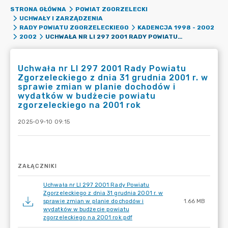
STRONA GŁÓWNA
POWIAT ZGORZELECKI
UCHWAŁY I ZARZĄDZENIA
RADY POWIATU ZGORZELECKIEGO
KADENCJA 1998 - 2002
UCHWAŁA NR LI 297 2001 RADY POWIATU ZGORZELECKIEGO Z DNIA 31 GRUDNIA 2001 R. W SPRAWIE ZMIAN W PLANIE DOCHODÓW I WYDATKÓW W BUDŻECIE POWIATU ZGORZELECKIEGO NA 2001 ROK
2002
Uchwała nr LI 297 2001 Rady Powiatu
Zgorzeleckiego z dnia 31 grudnia 2001 r. w
sprawie zmian w planie dochodów i
wydatków w budżecie powiatu
zgorzeleckiego na 2001 rok
2025-09-10 09:15
ZAŁĄCZNIKI
Uchwała nr LI 297 2001 Rady Powiatu
Zgorzeleckiego z dnia 31 grudnia 2001 r. w
sprawie zmian w planie dochodów i
1.66 MB
wydatków w budżecie powiatu
zgorzeleckiego na 2001 rok.pdf