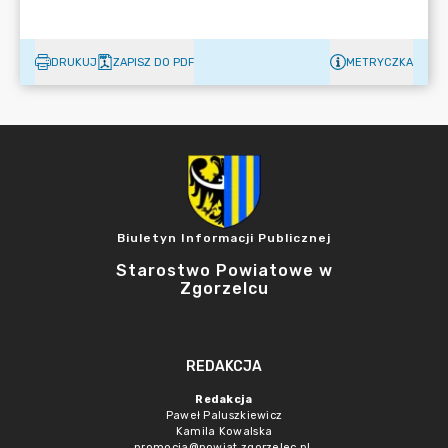
DRUKUJ
ZAPISZ DO PDF
METRYCZKA
Biuletyn Informacji Publicznej
Starostwo Powiatowe w
Zgorzelcu
REDAKCJA
Redakcja
Paweł Paluszkiewicz
Kamila Kowalska
promocja@powiat.zgorzelec.pl