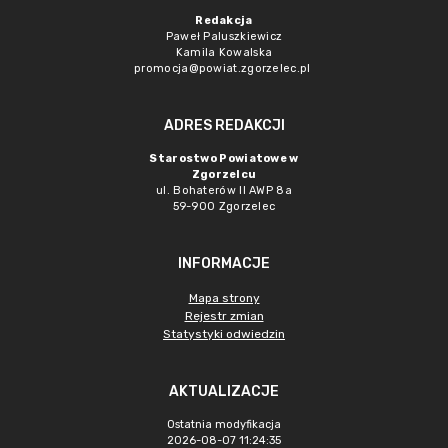
Redakcja
Paweł Paluszkiewicz
Kamila Kowalska
promocja@powiat.zgorzelec.pl
ADRES REDAKCJI
Starostwo Powiatowe w
Zgorzelcu
ul. Bohaterów II AWP 8a
59-900 Zgorzelec
INFORMACJE
Mapa strony
Rejestr zmian
Statystyki odwiedzin
AKTUALIZACJE
Ostatnia modyfikacja
2026-08-07 11:24:35