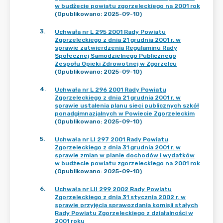
w budżecie powiatu zgorzeleckiego na 2001 rok
(Opublikowano: 2025-09-10)
3
.
Uchwała nr L 295 2001 Rady Powiatu
Zgorzeleckiego z dnia 21 grudnia 2001 r. w
sprawie zatwierdzenia Regulaminu Rady
Społecznej Samodzielnego Publicznego
Zespołu Opieki Zdrowotnej w Zgorzelcu
(Opublikowano: 2025-09-10)
4
.
Uchwała nr L 296 2001 Rady Powiatu
Zgorzeleckiego z dnia 21 grudnia 2001 r. w
sprawie ustalenia planu sieci publicznych szkół
ponadgimnazjalnych w Powiecie Zgorzeleckim
(Opublikowano: 2025-09-10)
5
.
Uchwała nr LI 297 2001 Rady Powiatu
Zgorzeleckiego z dnia 31 grudnia 2001 r. w
sprawie zmian w planie dochodów i wydatków
w budżecie powiatu zgorzeleckiego na 2001 rok
(Opublikowano: 2025-09-10)
6
.
Uchwała nr LII 299 2002 Rady Powiatu
Zgorzeleckiego z dnia 31 stycznia 2002 r. w
sprawie przyjęcia sprawozdania komisji stałych
Rady Powiatu Zgorzeleckiego z działalności w
2001 roku