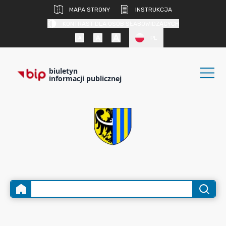
MAPA STRONY
INSTRUKCJA
KONTRAST DLA OSÓB SŁABOWIDZĄCYCH
PL
biuletyn
informacji publicznej