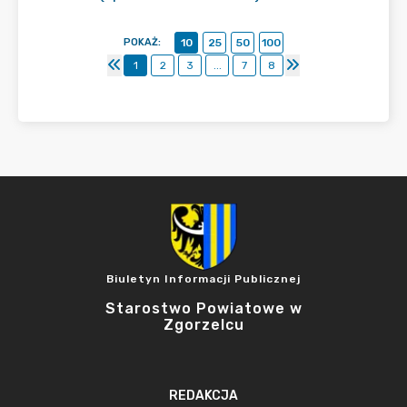
POKAŻ
:
10
25
50
100
1
2
3
...
7
8
Biuletyn Informacji Publicznej
Starostwo Powiatowe w
Zgorzelcu
REDAKCJA