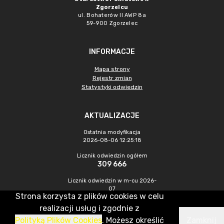
Zgorzelcu
ul. Bohaterów II AWP 8a
59-900 Zgorzelec
INFORMACJE
Mapa strony
Rejestr zmian
Statystyki odwiedzin
AKTUALIZACJE
Ostatnia modyfikacja
2026-08-06 12:25:18
Licznik odwiedzin ogółem
309 666
Licznik odwiedzin w m-cu 2026-
07
Strona korzysta z plików cookies w celu
364
realizacji usług i zgodnie z
Polityką Plików Cookies
. Możesz określić
Zamknij
CMS & Hosting: Nefeni Sp. z o.o.