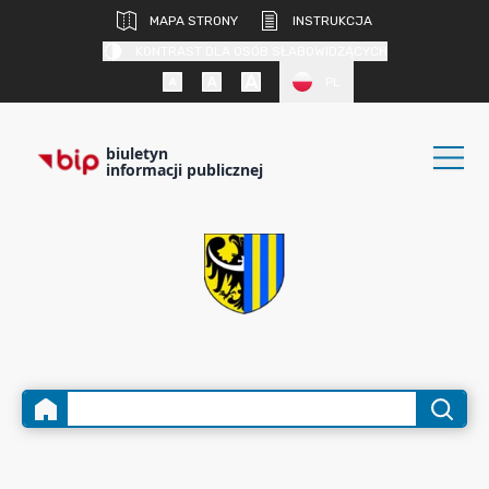
MAPA STRONY
INSTRUKCJA
KONTRAST DLA OSÓB SŁABOWIDZĄCYCH
PL
biuletyn
informacji publicznej