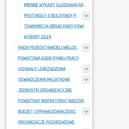
IMIENNE WYKAZY GŁOSOWAŃ RADNYCH
PROTOKOŁY Z SESJI RADY POWIATU ZGORZELECKIEGO
TRANSMISJA OBRAD RADY POWIATU ZGORZELECKIEGO
WYBORY 2024
RADA PRZEDSTAWICIELI WIELOSPECJALISTYCZNEGO ZESPOŁU OPIEKI ZDROWOTNEJ "BOLESŁAWIEC-ZGORZELEC" SAMODZIELNEGO PUBLICZNEGO ZAKŁADU OPIEKI ZDROWOTNEJ
POWIATOWA RADA RYNKU PRACY
UCHWAŁY I ZARZĄDZENIA
OŚWIADCZENIA MAJĄTKOWE
JEDNOSTKI ORGANIZACYJNE
POWIATOWY INSPEKTORAT NADZORU BUDOWLANEGO
BUDŻET I SPRAWOZDAWCZOŚĆ
ORGANIZACJE POZARZĄDOWE