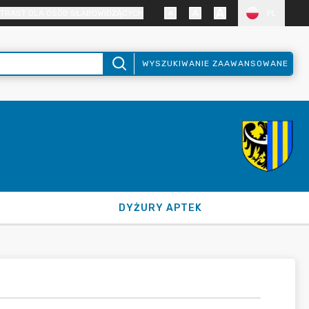
TRAST DLA OSÓB SŁABOWIDZĄCYCH
PL
WYSZUKIWANIE ZAAWANSOWANE
DYŻURY APTEK