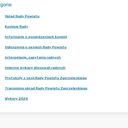
gorie
:
Skład Rady Powiatu
Komisje Rady
Informacje o posiedzeniach komisji
Ogłoszenia o sesjach Rady Powiatu
Interpelacje, zapytania radnych
Imienne wykazy głosowań radnych
Protokoły z sesji Rady Powiatu Zgorzeleckiego
Transmisja obrad Rady Powiatu Zgorzeleckiego
Wybory 2024