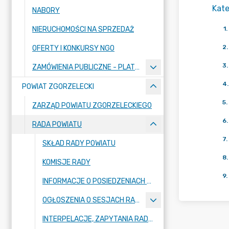
Kate
NABORY
NIERUCHOMOŚCI NA SPRZEDAŻ
1
.
2
.
OFERTY I KONKURSY NGO
3
.
ZAMÓWIENIA PUBLICZNE - PLATFORMA ZAKUPOWA
4
.
POWIAT ZGORZELECKI
5
.
ZARZĄD POWIATU ZGORZELECKIEGO
6
.
RADA POWIATU
7
.
SKŁAD RADY POWIATU
8
.
KOMISJE RADY
9
.
INFORMACJE O POSIEDZENIACH KOMISJI
OGŁOSZENIA O SESJACH RADY POWIATU
INTERPELACJE, ZAPYTANIA RADNYCH