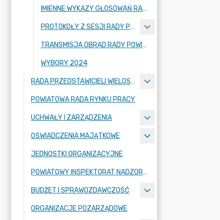
IMIENNE WYKAZY GŁOSOWAŃ RADNYCH
PROTOKOŁY Z SESJI RADY POWIATU ZGORZELECKIEGO
TRANSMISJA OBRAD RADY POWIATU ZGORZELECKIEGO
WYBORY 2024
RADA PRZEDSTAWICIELI WIELOSPECJALISTYCZNEGO ZESPOŁU OPIEKI ZDROWOTNEJ "BOLESŁAWIEC-ZGORZELEC" SAMODZIELNEGO PUBLICZNEGO ZAKŁADU OPIEKI ZDROWOTNEJ
POWIATOWA RADA RYNKU PRACY
UCHWAŁY I ZARZĄDZENIA
OŚWIADCZENIA MAJĄTKOWE
JEDNOSTKI ORGANIZACYJNE
POWIATOWY INSPEKTORAT NADZORU BUDOWLANEGO
BUDŻET I SPRAWOZDAWCZOŚĆ
ORGANIZACJE POZARZĄDOWE