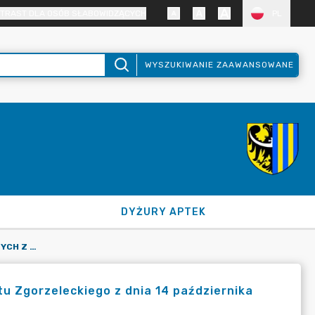
TRAST DLA OSÓB SŁABOWIDZĄCYCH
PL
WYSZUKIWANIE ZAAWANSOWANE
DYŻURY APTEK
IMIENNY WYKAZ GŁOSOWAŃ RADNYCH Z XV SESJI RADY POWIATU ZGORZELECKIEGO Z DNIA 14 PAŹDZIERNIKA 2019 R.
u Zgorzeleckiego z dnia 14 października