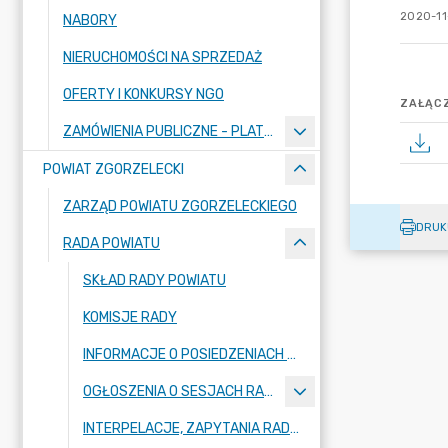
2020-11
NABORY
NIERUCHOMOŚCI NA SPRZEDAŻ
OFERTY I KONKURSY NGO
ZAŁĄCZ
ZAMÓWIENIA PUBLICZNE - PLATFORMA ZAKUPOWA
POWIAT ZGORZELECKI
ZARZĄD POWIATU ZGORZELECKIEGO
DRUK
RADA POWIATU
SKŁAD RADY POWIATU
KOMISJE RADY
INFORMACJE O POSIEDZENIACH KOMISJI
OGŁOSZENIA O SESJACH RADY POWIATU
INTERPELACJE, ZAPYTANIA RADNYCH