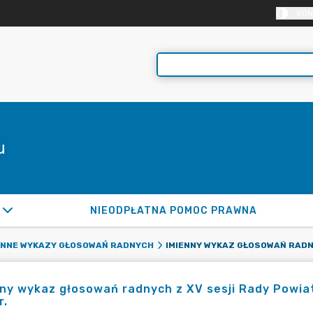
KON
u
NIEODPŁATNA POMOC PRAWNA
ENNE WYKAZY GŁOSOWAŃ RADNYCH
ny wykaz głosowań radnych z XV sesji Rady Powiat
r.