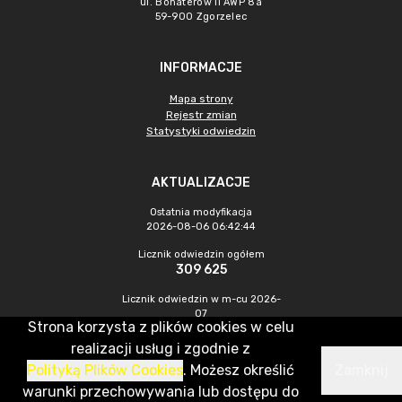
ul. Bohaterów II AWP 8a
59-900 Zgorzelec
INFORMACJE
Mapa strony
Rejestr zmian
Statystyki odwiedzin
AKTUALIZACJE
Ostatnia modyfikacja
2026-08-06 06:42:44
Licznik odwiedzin ogółem
309 625
Licznik odwiedzin w m-cu 2026-
07
Strona korzysta z plików cookies w celu
323
realizacji usług i zgodnie z
Polityką Plików Cookies
. Możesz określić
Zamknij
CMS & Hosting: Nefeni Sp. z o.o.
warunki przechowywania lub dostępu do