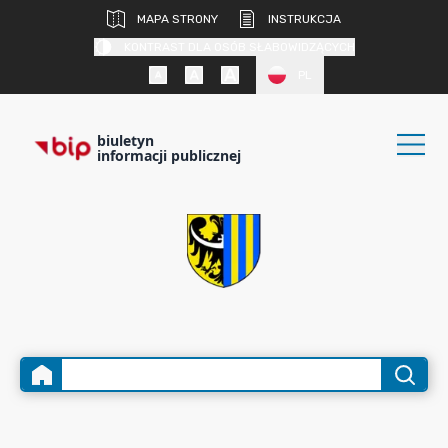
MAPA STRONY
INSTRUKCJA
KONTRAST DLA OSÓB SŁABOWIDZĄCYCH
PL
biuletyn
informacji publicznej