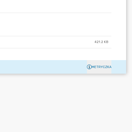
421.2 KB
METRYCZKA