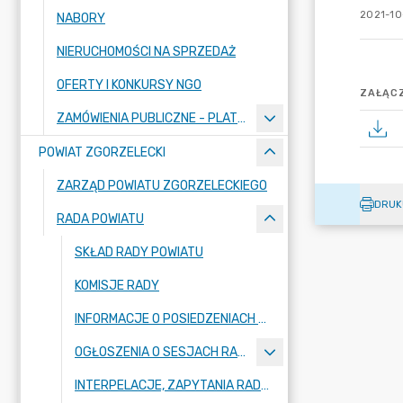
2021-10-
NABORY
NIERUCHOMOŚCI NA SPRZEDAŻ
OFERTY I KONKURSY NGO
ZAŁĄCZ
ZAMÓWIENIA PUBLICZNE - PLATFORMA ZAKUPOWA
POWIAT ZGORZELECKI
ZARZĄD POWIATU ZGORZELECKIEGO
DRUK
RADA POWIATU
SKŁAD RADY POWIATU
KOMISJE RADY
INFORMACJE O POSIEDZENIACH KOMISJI
OGŁOSZENIA O SESJACH RADY POWIATU
INTERPELACJE, ZAPYTANIA RADNYCH