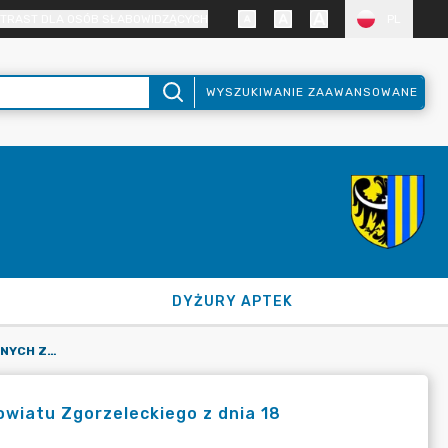
TRAST DLA OSÓB SŁABOWIDZĄCYCH
PL
WYSZUKIWANIE ZAAWANSOWANE
DYŻURY APTEK
IMIENNE WYKAZY GŁOSOWAŃ RADNYCH Z XXXIX SESJI RADY POWIATU ZGORZELECKIEGO Z DNIA 18 PAŹDZIERNIKA 2021 R.
owiatu Zgorzeleckiego z dnia 18