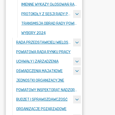
IMIENNE WYKAZY GŁOSOWAŃ RADNYCH
PROTOKOŁY Z SESJI RADY POWIATU ZGORZELECKIEGO
TRANSMISJA OBRAD RADY POWIATU ZGORZELECKIEGO
WYBORY 2024
RADA PRZEDSTAWICIELI WIELOSPECJALISTYCZNEGO ZESPOŁU OPIEKI ZDROWOTNEJ "BOLESŁAWIEC-ZGORZELEC" SAMODZIELNEGO PUBLICZNEGO ZAKŁADU OPIEKI ZDROWOTNEJ
POWIATOWA RADA RYNKU PRACY
UCHWAŁY I ZARZĄDZENIA
OŚWIADCZENIA MAJĄTKOWE
JEDNOSTKI ORGANIZACYJNE
POWIATOWY INSPEKTORAT NADZORU BUDOWLANEGO
BUDŻET I SPRAWOZDAWCZOŚĆ
ORGANIZACJE POZARZĄDOWE