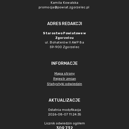
Kamila Kowalska
promocja@powiat.zgorzelec.pl
ADRES REDAKCJI
Starostwo Powiatowe w
Zgorzelcu
ul. Bohaterów II AWP 8a
59-900 Zgorzelec
INFORMACJE
Mapa strony
Rejestr zmian
Statystyki odwiedzin
AKTUALIZACJE
Ostatnia modyfikacja
2026-08-07 11:24:35
Licznik odwiedzin ogółem
309 732