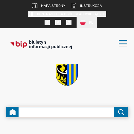
MAPA STRONY
INSTRUKCJA
KONTRAST DLA OSÓB SŁABOWIDZĄCYCH
PL
biuletyn
informacji publicznej