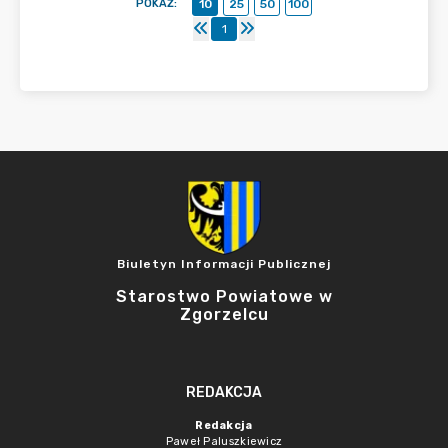
POKAŻ
:
10
25
50
100
1
Biuletyn Informacji Publicznej
Starostwo Powiatowe w
Zgorzelcu
REDAKCJA
Redakcja
Paweł Paluszkiewicz