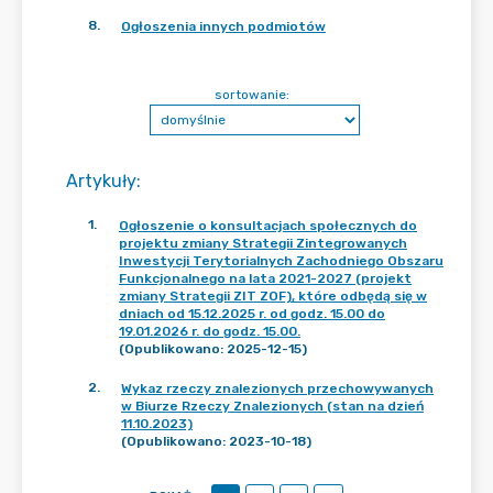
8
.
Ogłoszenia innych podmiotów
sortowanie:
Artykuły
:
1
.
Ogłoszenie o konsultacjach społecznych do
projektu zmiany Strategii Zintegrowanych
Inwestycji Terytorialnych Zachodniego Obszaru
Funkcjonalnego na lata 2021-2027 (projekt
zmiany Strategii ZIT ZOF), które odbędą się w
dniach od 15.12.2025 r. od godz. 15.00 do
19.01.2026 r. do godz. 15.00.
(Opublikowano: 2025-12-15)
2
.
Wykaz rzeczy znalezionych przechowywanych
w Biurze Rzeczy Znalezionych (stan na dzień
11.10.2023)
(Opublikowano: 2023-10-18)