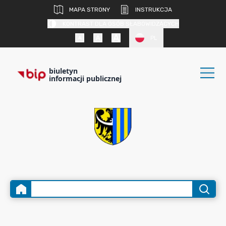
MAPA STRONY
INSTRUKCJA
KONTRAST DLA OSÓB SŁABOWIDZĄCYCH
PL
biuletyn
informacji publicznej