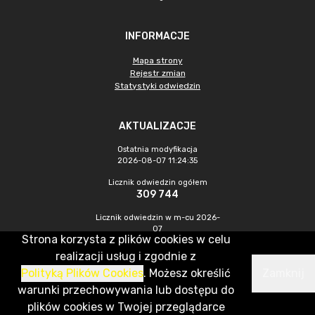
INFORMACJE
Mapa strony
Rejestr zmian
Statystyki odwiedzin
AKTUALIZACJE
Ostatnia modyfikacja
2026-08-07 11:24:35
Licznik odwiedzin ogółem
309 744
Licznik odwiedzin w m-cu 2026-
07
Strona korzysta z plików cookies w celu
442
realizacji usług i zgodnie z
Polityką Plików Cookies
. Możesz określić
Zamknij
CMS & Hosting: Nefeni Sp. z o.o.
warunki przechowywania lub dostępu do
plików cookies w Twojej przeglądarce