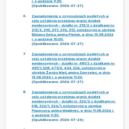
r. o godzinie 9:30.
(Opublikowano: 2026-07-27)
6
.
Zawiadomienie o czynnościach podjętych w
celu ustalenia przebiegu granic działek
ewidencyjnych - działki nr: 213/2 z działkami nr:
213/3, 295, 297, 296, 313, położonymi w obrębie
Bielawa Dolna, gmina Pieńsk, w dniu 13.08.2026
r. o godzinie 10:00.
(Opublikowano: 2026-07-27)
7
.
Zawiadomienie o czynnościach podjętych w
celu ustalenia przebiegu granic działek
ewidencyjnych - działki nr: 481/2 z działkami nr:
481/1, 508, 479/4, 404, 506, położonymi w
obrębie Żarska Wieś, gmina Zgorzelec, w dniu
13.08.2026 r. o godzinie 11:30.
(Opublikowano: 2026-07-27)
8
.
Zawiadomienie o czynnościach podjętych w
celu ustalenia przebiegu granic działek
ewidencyjnych - działki nr: 322/2 z działkami nr:
518, 322/1, 324/1, położonymi w obrębie
Piaseczna, gmina Węgliniec, w dniu 11.08.2026 r.
o godzinie 9:30.
(Opublikowano: 2026-07-24)