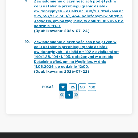
9
.
Zawiadomienie o czynnościach podjętych w
celu ustalenia przebiegu granic działek
ewidencyjnych - działki nr: 300/2 z działkami nr:
299, 557/557, 300/1, 454, położonymi w obrębie
Jagodzin, gmina Węgliniec, w dniu 11.08.2026 r. o
godzinie 11:00.
(Opublikowano: 2026-07-24)
10
.
Zawiadomienie o czynnościach podjętych w
celu ustalenia przebiegu granic działek
ewidencyjnych - działki nr: 102 z działkami nr:
140/428, 104/1, 103, położonymi w obrębie
Kościelna Wieś, gmina Węgliniec, w dniu
11.08.2026 r. o godzinie 12:00.
(Opublikowano: 2026-07-22)
POKAŻ
:
10
25
50
100
1