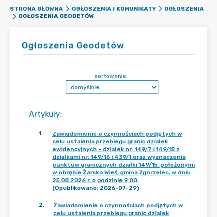
STRONA GŁÓWNA
OGŁOSZENIA I KOMUNIKATY
OGŁOSZENIA
OGŁOSZENIA GEODETÓW
Ogłoszenia Geodetów
sortowanie:
Artykuły
:
1
.
Zawiadomienie o czynnościach podjętych w
celu ustalenia przebiegu granic działek
ewidencyjnych - działek nr: 149/7 i 149/15 z
działkami nr: 149/16 i 439/1 oraz wyznaczenia
punktów granicznych działki 149/15, położonymi
w obrębie Żarska Wieś, gmina Zgorzelec, w dniu
25.08.2026 r. o godzinie 9:00.
(Opublikowano: 2026-07-29)
2
.
Zawiadomienie o czynnościach podjętych w
celu ustalenia przebiegu granic działek