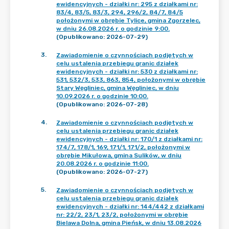
ewidencyjnych - działki nr: 295 z działkami nr:
83/4, 83/5, 83/3, 294, 296/2, 84/7, 84/5
położonymi w obrębie Tylice, gmina Zgorzelec,
w dniu 26.08.2026 r. o godzinie 9:00.
(Opublikowano: 2026-07-29)
3
.
Zawiadomienie o czynnościach podjętych w
celu ustalenia przebiegu granic działek
ewidencyjnych - działki nr: 530 z działkami nr:
531, 532/3, 533, 863, 854, położonymi w obrębie
Stary Węgliniec, gmina Węgliniec, w dniu
10.09.2026 r. o godzinie 10:00.
(Opublikowano: 2026-07-28)
4
.
Zawiadomienie o czynnościach podjętych w
celu ustalenia przebiegu granic działek
ewidencyjnych - działki nr: 170/1 z działkami nr:
174/7, 178/1, 169, 171/1, 171/2, położonymi w
obrębie Mikułowa, gmina Sulików, w dniu
20.08.2026 r. o godzinie 11:00.
(Opublikowano: 2026-07-27)
5
.
Zawiadomienie o czynnościach podjętych w
celu ustalenia przebiegu granic działek
ewidencyjnych - działki nr: 144/442 z działkami
nr: 22/2, 23/1, 23/2, położonymi w obrębie
Bielawa Dolna, gmina Pieńsk, w dniu 13.08.2026