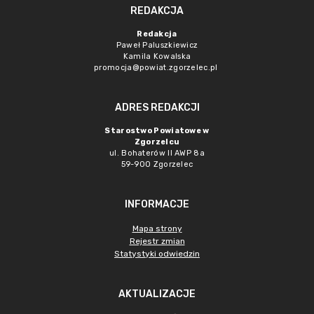
REDAKCJA
Redakcja
Paweł Paluszkiewicz
Kamila Kowalska
promocja@powiat.zgorzelec.pl
ADRES REDAKCJI
Starostwo Powiatowe w
Zgorzelcu
ul. Bohaterów II AWP 8a
59-900 Zgorzelec
INFORMACJE
Mapa strony
Rejestr zmian
Statystyki odwiedzin
AKTUALIZACJE