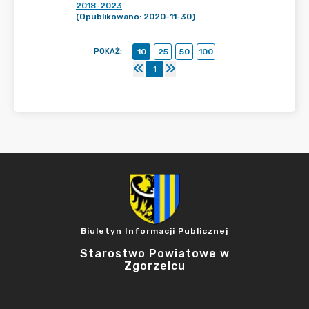
2018-2023
(Opublikowano: 2020-11-30)
POKAŻ
:
10
25
50
100
1
Biuletyn Informacji Publicznej
Starostwo Powiatowe w
Zgorzelcu