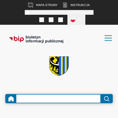
MAPA STRONY
INSTRUKCJA
KONTRAST DLA OSÓB SŁABOWIDZĄCYCH
PL
biuletyn
informacji publicznej