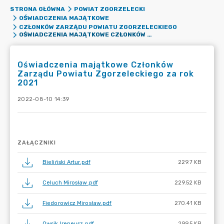
STRONA GŁÓWNA
POWIAT ZGORZELECKI
OŚWIADCZENIA MAJĄTKOWE
CZŁONKÓW ZARZĄDU POWIATU ZGORZELECKIEGO
OŚWIADCZENIA MAJĄTKOWE CZŁONKÓW ZARZĄDU POWIATU ZGORZELECKIEGO ZA ROK 2021
Oświadczenia majątkowe Członków
Zarządu Powiatu Zgorzeleckiego za rok
2021
2022-08-10 14:39
ZAŁĄCZNIKI
Bieliński Artur.pdf
229.7 KB
Celuch Mirosław.pdf
229.52 KB
Fiedorowicz Mirosław.pdf
270.41 KB
Owsik Ireneusz.pdf
299.5 KB