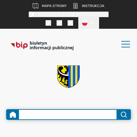
MAPA STRONY
INSTRUKCJA
KONTRAST DLA OSÓB SŁABOWIDZĄCYCH
PL
biuletyn
informacji publicznej