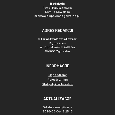
Redakcja
Paweł Paluszkiewicz
Kamila Kowalska
promocja@powiat.zgorzelec.pl
ADRES REDAKCJI
Starostwo Powiatowe w
Zgorzelcu
ul. Bohaterów II AWP 8a
59-900 Zgorzelec
INFORMACJE
Mapa strony
Rejestr zmian
Statystyki odwiedzin
AKTUALIZACJE
Ostatnia modyfikacja
2026-08-06 12:25:18