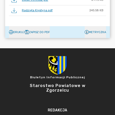
Radzięta Krystyna.pdf
245.58 KB
DRUKUJ
ZAPISZ DO PDF
METRYCZKA
Biuletyn Informacji Publicznej
Starostwo Powiatowe w
Zgorzelcu
REDAKCJA