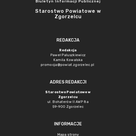
Biuletyn Informacji Publicznej
Starostwo Powiatowe w
Zgorzelcu
REDAKCJA
Redakcja
Paweł Paluszkiewicz
Kamila Kowalska
promocja@powiat.zgorzelec.pl
ADRES REDAKCJI
Starostwo Powiatowe w
Zgorzelcu
ul. Bohaterów II AWP 8a
59-900 Zgorzelec
INFORMACJE
Mapa strony