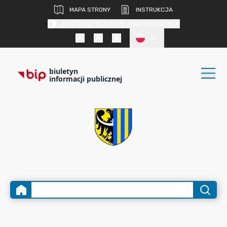
MAPA STRONY
INSTRUKCJA
KONTRAST DLA OSÓB SŁABOWIDZĄCYCH
PL
biuletyn
informacji publicznej