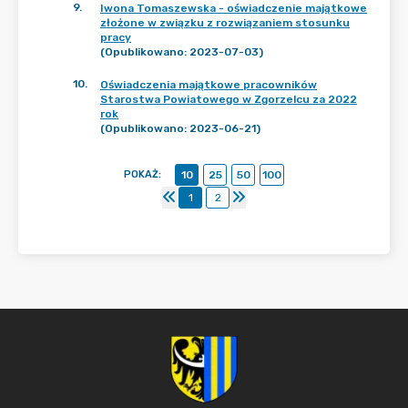
9
.
Iwona Tomaszewska - oświadczenie majątkowe
złożone w związku z rozwiązaniem stosunku
pracy
(Opublikowano: 2023-07-03)
10
.
Oświadczenia majątkowe pracowników
Starostwa Powiatowego w Zgorzelcu za 2022
rok
(Opublikowano: 2023-06-21)
POKAŻ
:
10
25
50
100
1
2