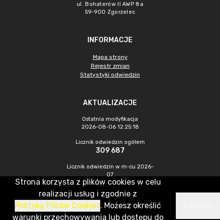
ul. Bohaterów II AWP 8a
59-900 Zgorzelec
INFORMACJE
Mapa strony
Rejestr zmian
Statystyki odwiedzin
AKTUALIZACJE
Ostatnia modyfikacja
2026-08-06 12:25:18
Licznik odwiedzin ogółem
309 687
Licznik odwiedzin w m-cu 2026-
07
Strona korzysta z plików cookies w celu
385
realizacji usług i zgodnie z
Polityką Plików Cookies
. Możesz określić
Zamknij
CMS & Hosting: Nefeni Sp. z o.o.
warunki przechowywania lub dostępu do