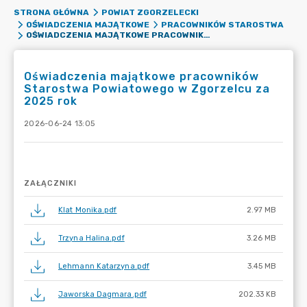
STRONA GŁÓWNA
POWIAT ZGORZELECKI
OŚWIADCZENIA MAJĄTKOWE
PRACOWNIKÓW STAROSTWA
OŚWIADCZENIA MAJĄTKOWE PRACOWNIKÓW STAROSTWA POWIATOWEGO W ZGORZELCU ZA 2025 ROK
Oświadczenia majątkowe pracowników
Starostwa Powiatowego w Zgorzelcu za
2025 rok
2026-06-24 13:05
ZAŁĄCZNIKI
Klat Monika.pdf
2.97 MB
Trzyna Halina.pdf
3.26 MB
Lehmann Katarzyna.pdf
3.45 MB
Jaworska Dagmara.pdf
202.33 KB