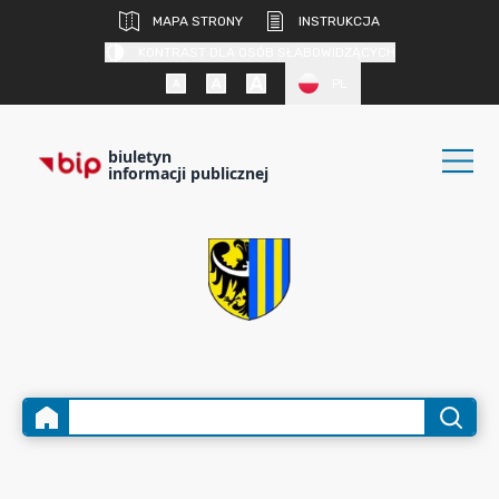
MAPA STRONY
INSTRUKCJA
KONTRAST DLA OSÓB SŁABOWIDZĄCYCH
PL
biuletyn
informacji publicznej