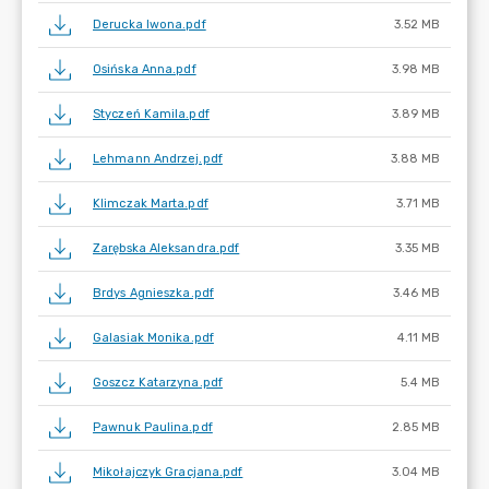
Derucka Iwona.pdf
3.52 MB
Osińska Anna.pdf
3.98 MB
Styczeń Kamila.pdf
3.89 MB
Lehmann Andrzej.pdf
3.88 MB
Klimczak Marta.pdf
3.71 MB
Zarębska Aleksandra.pdf
3.35 MB
Brdys Agnieszka.pdf
3.46 MB
Galasiak Monika.pdf
4.11 MB
Goszcz Katarzyna.pdf
5.4 MB
Pawnuk Paulina.pdf
2.85 MB
Mikołajczyk Gracjana.pdf
3.04 MB