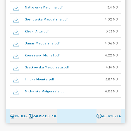
Natkowska Karolina.pdf
3.4 MB
Sosnowska Magdalena.pdf
4.02 MB
Klecki Artur.pdf
3.33 MB
Janas Magdalena.pdf
4.06 MB
Kruszewski Michał.pdf
4.22 MB
Szatkowska Małgorzata.pdf
4.14 MB
Ilincka Monika.pdf
3.87 MB
Michalska Małgorzata.pdf
4.03 MB
DRUKUJ
ZAPISZ DO PDF
METRYCZKA