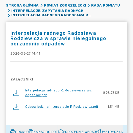
STRONA GŁÓWNA
POWIAT ZGORZELECKI
RADA POWIATU
INTERPELACJE, ZAPYTANIA RADNYCH
INTERPELACJA RADNEGO RADOSŁAWA RODZIEWICZA W SPRAWIE NIELEGALNEGO PORZUCANIA ODPADÓW
Interpelacja radnego Radosława
Rodziewicza w sprawie nielegalnego
porzucania odpadów
2026-05-27 14:41
ZAŁĄCZNIKI
Interpelacja radnego R. Rodziewicza ws.
898.73 KB
odpadów.pdf
Odpowiedź na interpelację R Rodziewicz.pdf
1.54 MB
DRUKUJ
ZAPISZ DO PDF
POPRZEDNIE WERSJE
METRYCZKA