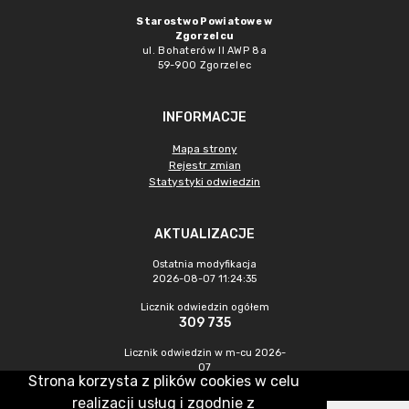
Starostwo Powiatowe w
Zgorzelcu
ul. Bohaterów II AWP 8a
59-900 Zgorzelec
INFORMACJE
Mapa strony
Rejestr zmian
Statystyki odwiedzin
AKTUALIZACJE
Ostatnia modyfikacja
2026-08-07 11:24:35
Licznik odwiedzin ogółem
309 735
Licznik odwiedzin w m-cu 2026-
07
Strona korzysta z plików cookies w celu
433
realizacji usług i zgodnie z