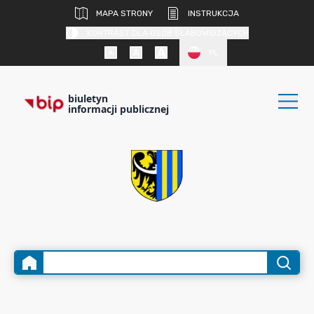
MAPA STRONY
INSTRUKCJA
KONTRAST DLA OSÓB SŁABOWIDZĄCYCH
PL
biuletyn
informacji publicznej