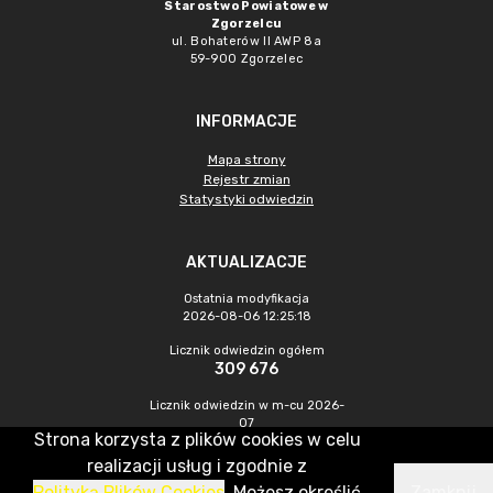
Starostwo Powiatowe w
Zgorzelcu
ul. Bohaterów II AWP 8a
59-900 Zgorzelec
INFORMACJE
Mapa strony
Rejestr zmian
Statystyki odwiedzin
AKTUALIZACJE
Ostatnia modyfikacja
2026-08-06 12:25:18
Licznik odwiedzin ogółem
309 676
Licznik odwiedzin w m-cu 2026-
07
Strona korzysta z plików cookies w celu
374
realizacji usług i zgodnie z
Polityką Plików Cookies
. Możesz określić
Zamknij
CMS & Hosting: Nefeni Sp. z o.o.