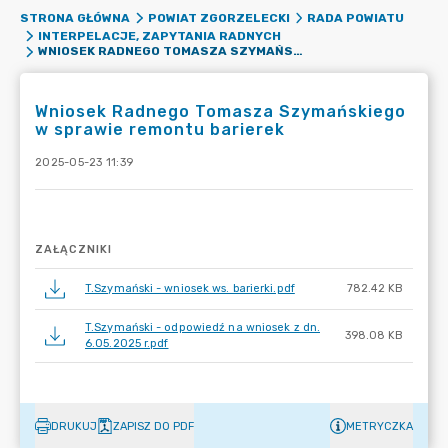
STRONA GŁÓWNA
POWIAT ZGORZELECKI
RADA POWIATU
INTERPELACJE, ZAPYTANIA RADNYCH
WNIOSEK RADNEGO TOMASZA SZYMAŃSKIEGO W SPRAWIE REMONTU BARIEREK
Wniosek Radnego Tomasza Szymańskiego
w sprawie remontu barierek
2025-05-23 11:39
ZAŁĄCZNIKI
T.Szymański - wniosek ws. barierki.pdf
782.42 KB
T.Szymański - odpowiedź na wniosek z dn.
398.08 KB
6.05.2025 r.pdf
DRUKUJ
ZAPISZ DO PDF
METRYCZKA