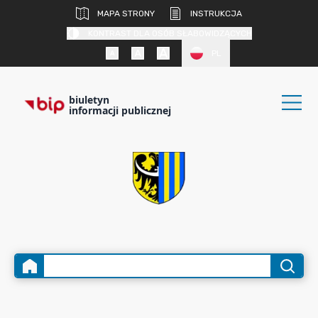
MAPA STRONY
INSTRUKCJA
KONTRAST DLA OSÓB SŁABOWIDZĄCYCH
PL
biuletyn
informacji publicznej