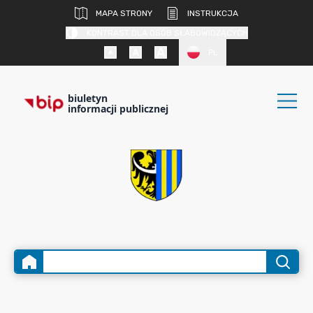
MAPA STRONY
INSTRUKCJA
KONTRAST DLA OSÓB SŁABOWIDZĄCYCH
PL
biuletyn
informacji publicznej