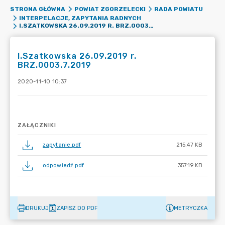
STRONA GŁÓWNA
POWIAT ZGORZELECKI
RADA POWIATU
INTERPELACJE, ZAPYTANIA RADNYCH
I.SZATKOWSKA 26.09.2019 R. BRZ.0003.7.2019
I.Szatkowska 26.09.2019 r.
BRZ.0003.7.2019
2020-11-10 10:37
ZAŁĄCZNIKI
zapytanie.pdf
215.47 KB
odpowiedź.pdf
357.19 KB
DRUKUJ
ZAPISZ DO PDF
METRYCZKA