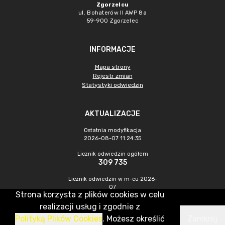
Zgorzelcu
ul. Bohaterów II AWP 8a
59-900 Zgorzelec
INFORMACJE
Mapa strony
Rejestr zmian
Statystyki odwiedzin
AKTUALIZACJE
Ostatnia modyfikacja
2026-08-07 11:24:35
Licznik odwiedzin ogółem
309 735
Licznik odwiedzin w m-cu 2026-
07
Strona korzysta z plików cookies w celu
433
realizacji usług i zgodnie z
Polityką Plików Cookies
. Możesz określić
Zamknij
CMS & Hosting: Nefeni Sp. z o.o.