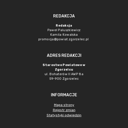
REDAKCJA
Redakcja
Paweł Paluszkiewicz
Kamila Kowalska
promocja@powiat.zgorzelec.pl
ADRES REDAKCJI
Starostwo Powiatowe w
Zgorzelcu
ul. Bohaterów II AWP 8a
59-900 Zgorzelec
INFORMACJE
Mapa strony
Rejestr zmian
Statystyki odwiedzin