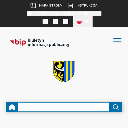
MAPA STRONY
INSTRUKCJA
KONTRAST DLA OSÓB SŁABOWIDZĄCYCH
PL
biuletyn
informacji publicznej