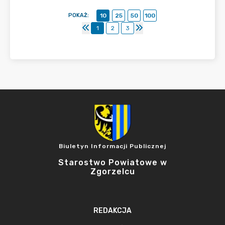
POKAŻ
:
10
25
50
100
1
2
3
Biuletyn Informacji Publicznej
Starostwo Powiatowe w
Zgorzelcu
REDAKCJA