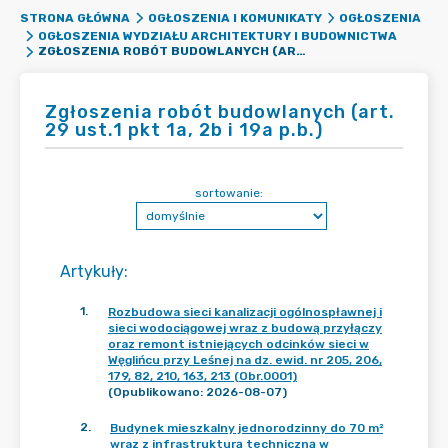
STRONA GŁÓWNA
OGŁOSZENIA I KOMUNIKATY
OGŁOSZENIA
OGŁOSZENIA WYDZIAŁU ARCHITEKTURY I BUDOWNICTWA
ZGŁOSZENIA ROBÓT BUDOWLANYCH (ART. 29 UST.1 PKT 1A, 2B I 19A P.B.)
Zgłoszenia robót budowlanych (art.
29 ust.1 pkt 1a, 2b i 19a p.b.)
sortowanie:
Artykuły
:
1
.
Rozbudowa sieci kanalizacji ogólnospławnej i
sieci wodociągowej wraz z budową przyłączy
oraz remont istniejących odcinków sieci w
Węglińcu przy Leśnej na dz. ewid. nr 205, 206,
179, 82, 210, 163, 213 (Obr.0001)
(Opublikowano: 2026-08-07)
2
.
Budynek mieszkalny jednorodzinny do 70 m²
wraz z infrastrukturą techniczną w