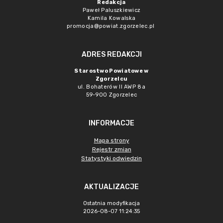
Redakcja
Paweł Paluszkiewicz
Kamila Kowalska
promocja@powiat.zgorzelec.pl
ADRES REDAKCJI
Starostwo Powiatowe w
Zgorzelcu
ul. Bohaterów II AWP 8a
59-900 Zgorzelec
INFORMACJE
Mapa strony
Rejestr zmian
Statystyki odwiedzin
AKTUALIZACJE
Ostatnia modyfikacja
2026-08-07 11:24:35