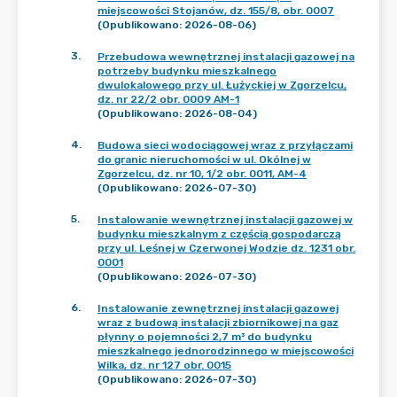
miejscowości Stojanów, dz. 155/8, obr. 0007
(Opublikowano: 2026-08-06)
3
.
Przebudowa wewnętrznej instalacji gazowej na
potrzeby budynku mieszkalnego
dwulokalowego przy ul. Łużyckiej w Zgorzelcu,
dz. nr 22/2 obr. 0009 AM-1
(Opublikowano: 2026-08-04)
4
.
Budowa sieci wodociągowej wraz z przyłączami
do granic nieruchomości w ul. Okólnej w
Zgorzelcu, dz. nr 10, 1/2 obr. 0011, AM-4
(Opublikowano: 2026-07-30)
5
.
Instalowanie wewnętrznej instalacji gazowej w
budynku mieszkalnym z częścią gospodarczą
przy ul. Leśnej w Czerwonej Wodzie dz. 1231 obr.
0001
(Opublikowano: 2026-07-30)
6
.
Instalowanie zewnętrznej instalacji gazowej
wraz z budową instalacji zbiornikowej na gaz
płynny o pojemności 2,7 m³ do budynku
mieszkalnego jednorodzinnego w miejscowości
Wilka, dz. nr 127 obr. 0015
(Opublikowano: 2026-07-30)