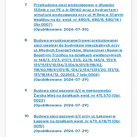
7
.
Przebudowa sieci wodociągowej o długości
133mb z rur PE o śr DN160 wraz z hydrantem i
armaturą wodociągową przy ul. M Reja w Starym
Węglińcu na dz. ewid. nr 480/5, 480/8, 480/14 (
Obr.0007)
(Opublikowano: 2026-07-30)
8
.
Budowa wysokoparametrowej preizolowanej
sieci cieplnej do budynków mieszkalnych przy
ul. Młodych Energetyków, Słonecznej i Nowej w
Bogatyni-Trzcińcu na działkach ewidencyjnych
nr 148/3, 31/3, 217/1, 31/5, 22/8, 145/4, 131/9,
131/11,131/10,136/3,136/6,131/8.118/42,
118/60,118/41,131/15, 134/2,134/1,131/20, 131/12,
131/18,144/12, 022503, 7 (obr.0006)
(Opublikowano: 2026-07-29)
9
.
Budowa sieci gazowej ś/ć w miejscowości
Żarska Wieś na działkach ewid. nr 411, 570 (Obr.
0022)
(Opublikowano: 2026-07-29)
10
.
Budowa sieci gazowej ś/ć przy ul. Łąkowej w
Łagowie na działkach ewid. nr 679, 678/11 (Obr.
0010)
(Opublikowano: 2026-07-29)