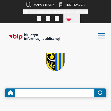
MAPA STRONY
INSTRUKCJA
KONTRAST DLA OSÓB SŁABOWIDZĄCYCH
PL
biuletyn
informacji publicznej