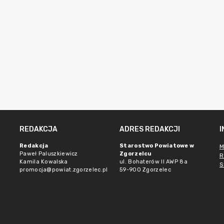
REDAKCJA
ADRES REDAKCJI
Redakcja
Starostwo Powiatowe w
M
Paweł Paluszkiewicz
Zgorzelcu
R
Kamila Kowalska
ul. Bohaterów II AWP 8a
S
promocja@powiat.zgorzelec.pl
59-900 Zgorzelec