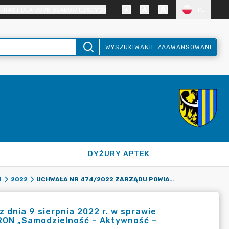
TRAST DLA OSÓB SŁABOWIDZĄCYCH
PL
WYSZUKIWANIE ZAAWANSOWANE
DYŻURY APTEK
UCHWAŁA NR 474/2022 ZARZĄDU POWIATU ZGORZELECKIEGO Z DNIA 9 SIERPNIA 2022 R. W SPRAWIE WYRAŻENIA WOLI PRZYSTĄPIENIA DO REALIZACJI PROGRAMU PFRON „SAMODZIELNOŚĆ – AKTYWNOŚĆ – MOBILNOŚĆ! DOSTĘPNE MIESZKANIE”.
4
2022
dnia 9 sierpnia 2022 r. w sprawie
FRON „Samodzielność – Aktywność –