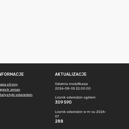
INFORMACJE
AKTUALIZACJE
Ostatnia modyfikacja
apa strony
2026-08-05 22:00:00
ejestr zmian
tatystyki odwiedzin
Licznik odwiedzin ogółem
309 590
Licznik odwiedzin w m-cu 2026-
07
288