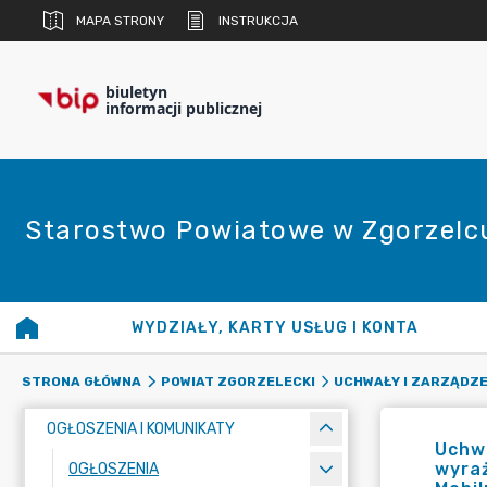
MAPA STRONY
INSTRUKCJA
biuletyn
informacji publicznej
Starostwo Powiatowe w Zgorzelc
WYDZIAŁY, KARTY USŁUG I KONTA
STRONA GŁÓWNA
POWIAT ZGORZELECKI
UCHWAŁY I ZARZĄDZE
OGŁOSZENIA I KOMUNIKATY
Uchwa
wyraż
OGŁOSZENIA