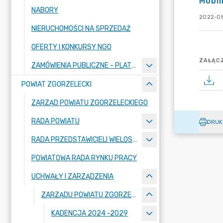
Mobil
NABORY
2022-08
NIERUCHOMOŚCI NA SPRZEDAŻ
OFERTY I KONKURSY NGO
ZAŁĄCZ
ZAMÓWIENIA PUBLICZNE - PLATFORMA ZAKUPOWA
POWIAT ZGORZELECKI
ZARZĄD POWIATU ZGORZELECKIEGO
RADA POWIATU
DRUK
RADA PRZEDSTAWICIELI WIELOSPECJALISTYCZNEGO ZESPOŁU OPIEKI ZDROWOTNEJ "BOLESŁAWIEC-ZGORZELEC" SAMODZIELNEGO PUBLICZNEGO ZAKŁADU OPIEKI ZDROWOTNEJ
POWIATOWA RADA RYNKU PRACY
UCHWAŁY I ZARZĄDZENIA
ZARZĄDU POWIATU ZGORZELECKIEGO
KADENCJA 2024 -2029