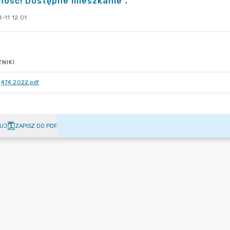
ność! Dostępne mieszkanie”.
-11 12:01
NIKI
474.2022.pdf
UJ
ZAPISZ DO PDF