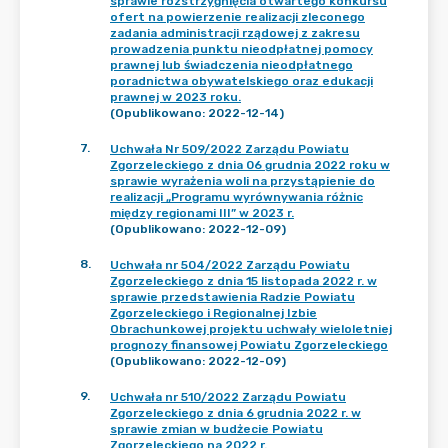
sprawie rozstrzygnięcia otwartego konkursu
ofert na powierzenie realizacji zleconego
zadania administracji rządowej z zakresu
prowadzenia punktu nieodpłatnej pomocy
prawnej lub świadczenia nieodpłatnego
poradnictwa obywatelskiego oraz edukacji
prawnej w 2023 roku.
(Opublikowano: 2022-12-14)
7
.
Uchwała Nr 509/2022 Zarządu Powiatu
Zgorzeleckiego z dnia 06 grudnia 2022 roku w
sprawie wyrażenia woli na przystąpienie do
realizacji „Programu wyrównywania różnic
między regionami III” w 2023 r.
(Opublikowano: 2022-12-09)
8
.
Uchwała nr 504/2022 Zarządu Powiatu
Zgorzeleckiego z dnia 15 listopada 2022 r. w
sprawie przedstawienia Radzie Powiatu
Zgorzeleckiego i Regionalnej Izbie
Obrachunkowej projektu uchwały wieloletniej
prognozy finansowej Powiatu Zgorzeleckiego
(Opublikowano: 2022-12-09)
9
.
Uchwała nr 510/2022 Zarządu Powiatu
Zgorzeleckiego z dnia 6 grudnia 2022 r. w
sprawie zmian w budżecie Powiatu
Zgorzeleckiego na 2022 r.