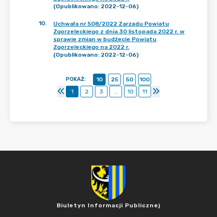
(Opublikowano: 2022-12-06)
10
.
Uchwała nr 508/2022 Zarządu Powiatu
Zgorzeleckiego z dnia 30 listopada 2022 r. w
sprawie zmian w budżecie Powiatu
Zgorzeleckiego na 2022 r.
(Opublikowano: 2022-12-06)
POKAŻ
:
10
25
50
100
1
2
3
...
10
11
Biuletyn Informacji Publicznej