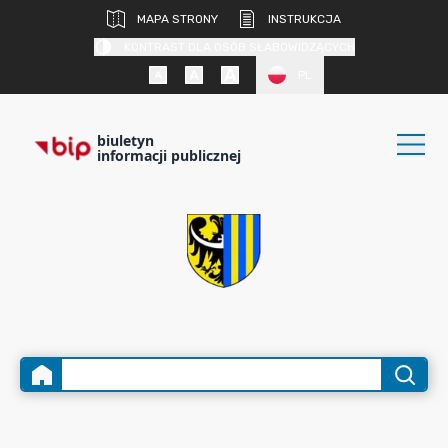
MAPA STRONY
INSTRUKCJA
KONTRAST DLA OSÓB SŁABOWIDZĄCYCH
PL
biuletyn
informacji publicznej