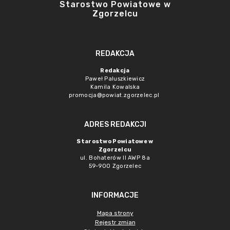
Starostwo Powiatowe w
Zgorzelcu
REDAKCJA
Redakcja
Paweł Paluszkiewicz
Kamila Kowalska
promocja@powiat.zgorzelec.pl
ADRES REDAKCJI
Starostwo Powiatowe w
Zgorzelcu
ul. Bohaterów II AWP 8a
59-900 Zgorzelec
INFORMACJE
Mapa strony
Rejestr zmian