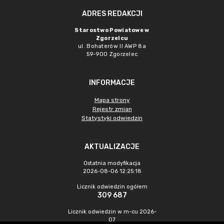
ADRES REDAKCJI
Starostwo Powiatowe w
Zgorzelcu
ul. Bohaterów II AWP 8a
59-900 Zgorzelec
INFORMACJE
Mapa strony
Rejestr zmian
Statystyki odwiedzin
AKTUALIZACJE
Ostatnia modyfikacja
2026-08-06 12:25:18
Licznik odwiedzin ogółem
309 687
Licznik odwiedzin w m-cu 2026-
07