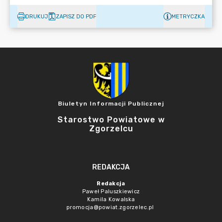
DRUKUJ
ZAPISZ DO PDF
METRYCZKA
Biuletyn Informacji Publicznej
Starostwo Powiatowe w
Zgorzelcu
REDAKCJA
Redakcja
Paweł Paluszkiewicz
Kamila Kowalska
promocja@powiat.zgorzelec.pl