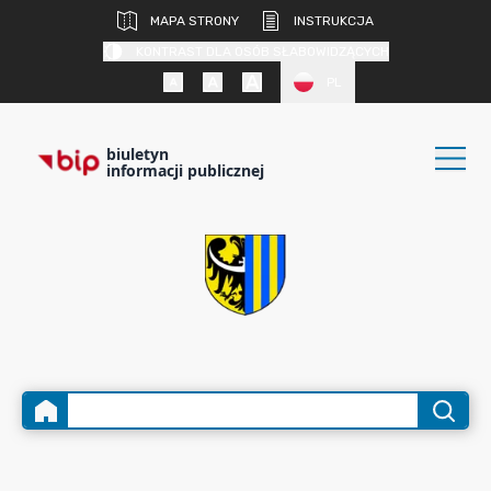
MAPA STRONY
INSTRUKCJA
KONTRAST DLA OSÓB SŁABOWIDZĄCYCH
PL
biuletyn
informacji publicznej