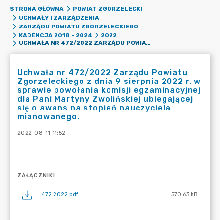
STRONA GŁÓWNA
POWIAT ZGORZELECKI
UCHWAŁY I ZARZĄDZENIA
ZARZĄDU POWIATU ZGORZELECKIEGO
KADENCJA 2018 - 2024
2022
UCHWAŁA NR 472/2022 ZARZĄDU POWIATU ZGORZELECKIEGO Z DNIA 9 SIERPNIA 2022 R. W SPRAWIE POWOŁANIA KOMISJI EGZAMINACYJNEJ DLA PANI MARTYNY ZWOLIŃSKIEJ UBIEGAJĄCEJ SIĘ O AWANS NA STOPIEŃ NAUCZYCIELA MIANOWANEGO.
Uchwała nr 472/2022 Zarządu Powiatu
Zgorzeleckiego z dnia 9 sierpnia 2022 r. w
sprawie powołania komisji egzaminacyjnej
dla Pani Martyny Zwolińskiej ubiegającej
się o awans na stopień nauczyciela
mianowanego.
2022-08-11 11:52
ZAŁĄCZNIKI
472.2022.pdf
570.63 KB