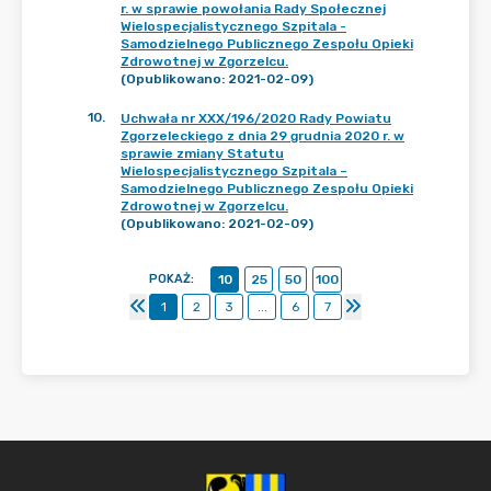
r. w sprawie powołania Rady Społecznej
Wielospecjalistycznego Szpitala -
Samodzielnego Publicznego Zespołu Opieki
Zdrowotnej w Zgorzelcu.
(Opublikowano: 2021-02-09)
10
.
Uchwała nr XXX/196/2020 Rady Powiatu
Zgorzeleckiego z dnia 29 grudnia 2020 r. w
sprawie zmiany Statutu
Wielospecjalistycznego Szpitala –
Samodzielnego Publicznego Zespołu Opieki
Zdrowotnej w Zgorzelcu.
(Opublikowano: 2021-02-09)
POKAŻ
:
10
25
50
100
1
2
3
...
6
7