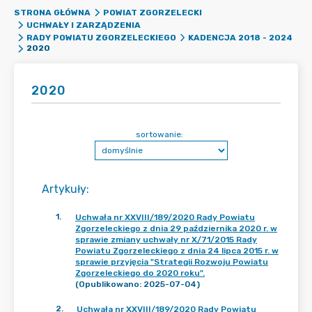
STRONA GŁÓWNA
POWIAT ZGORZELECKI
UCHWAŁY I ZARZĄDZENIA
RADY POWIATU ZGORZELECKIEGO
KADENCJA 2018 - 2024
2020
2020
sortowanie:
Artykuły
:
1
.
Uchwała nr XXVIII/189/2020 Rady Powiatu
Zgorzeleckiego z dnia 29 października 2020 r. w
sprawie zmiany uchwały nr X/71/2015 Rady
Powiatu Zgorzeleckiego z dnia 24 lipca 2015 r. w
sprawie przyjęcia "Strategii Rozwoju Powiatu
Zgorzeleckiego do 2020 roku".
(Opublikowano: 2025-07-04)
2
.
Uchwała nr XXVIII/189/2020 Rady Powiatu