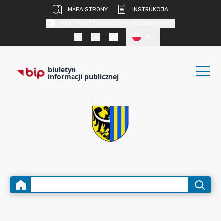
MAPA STRONY
INSTRUKCJA
KONTRAST DLA OSÓB SŁABOWIDZĄCYCH
PL
biuletyn
informacji publicznej