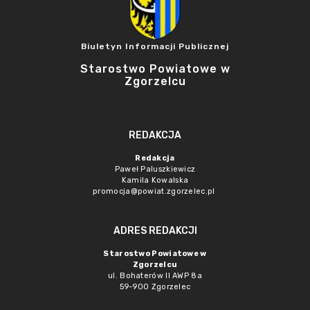
Biuletyn Informacji Publicznej
Starostwo Powiatowe w
Zgorzelcu
REDAKCJA
Redakcja
Paweł Paluszkiewicz
Kamila Kowalska
promocja@powiat.zgorzelec.pl
ADRES REDAKCJI
Starostwo Powiatowe w
Zgorzelcu
ul. Bohaterów II AWP 8a
59-900 Zgorzelec