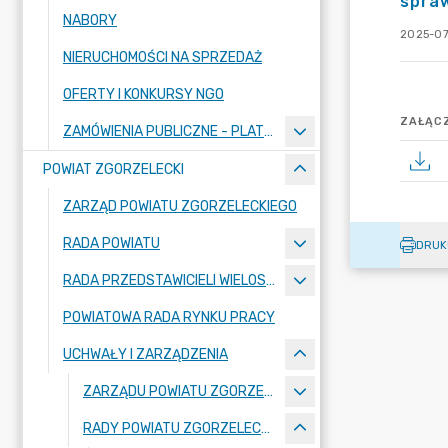
spraw
NABORY
2025-07
NIERUCHOMOŚCI NA SPRZEDAŻ
OFERTY I KONKURSY NGO
ZAŁĄCZ
ZAMÓWIENIA PUBLICZNE - PLATFORMA ZAKUPOWA
POWIAT ZGORZELECKI
ZARZĄD POWIATU ZGORZELECKIEGO
RADA POWIATU
DRUK
RADA PRZEDSTAWICIELI WIELOSPECJALISTYCZNEGO ZESPOŁU OPIEKI ZDROWOTNEJ "BOLESŁAWIEC-ZGORZELEC" SAMODZIELNEGO PUBLICZNEGO ZAKŁADU OPIEKI ZDROWOTNEJ
POWIATOWA RADA RYNKU PRACY
UCHWAŁY I ZARZĄDZENIA
ZARZĄDU POWIATU ZGORZELECKIEGO
RADY POWIATU ZGORZELECKIEGO