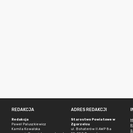
REDAKCJA
ADRES REDAKCJI
Redakcja
Starostwo Powiatowe w
M
Paweł Paluszkiewicz
Zgorzelcu
R
Kamila Kowalska
ul. Bohaterów II AWP 8a
S