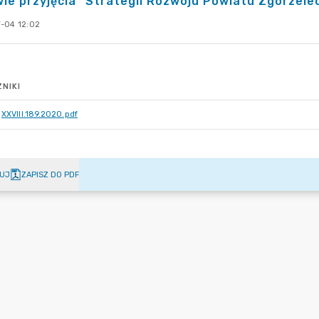
ie przyjęcia "Strategii Rozwoju Powiatu Zgorzele
-04 12:02
NIKI
XXVIII.189.2020.pdf
UJ
ZAPISZ DO PDF