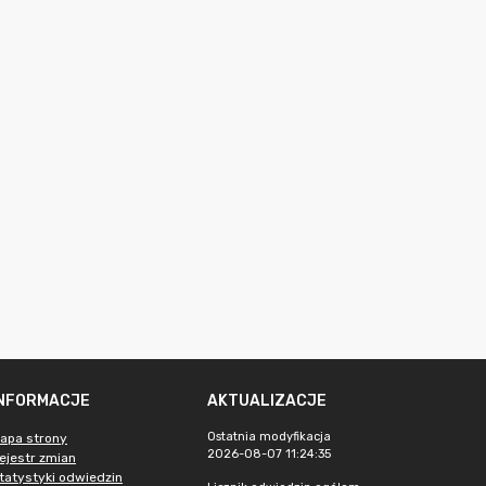
INFORMACJE
AKTUALIZACJE
Ostatnia modyfikacja
apa strony
2026-08-07 11:24:35
ejestr zmian
tatystyki odwiedzin