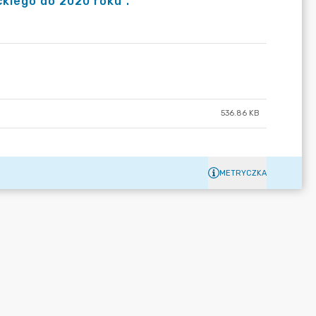
ckiego do 2020 roku".
536.86 KB
METRYCZKA