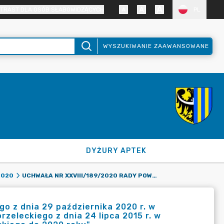
TRAST DLA OSÓB SŁABOWIDZĄCYCH
PL
WYSZUKIWANIE ZAAWANSOWANE
DYŻURY APTEK
UCHWAŁA NR XXVIII/189/2020 RADY POWIATU ZGORZELECKIEGO Z DNIA 29 PAŹDZIERNIKA 2020 R. W SPRAWIE ZMIANY UCHWAŁY NR X/71/2015 RADY POWIATU ZGORZELECKIEGO Z DNIA 24 LIPCA 2015 R. W SPRAWIE PRZYJĘCIA "STRATEGII ROZWOJU POWIATU ZGORZELECKIEGO DO 2020 ROKU".
2020
o z dnia 29 października 2020 r. w
zeleckiego z dnia 24 lipca 2015 r. w