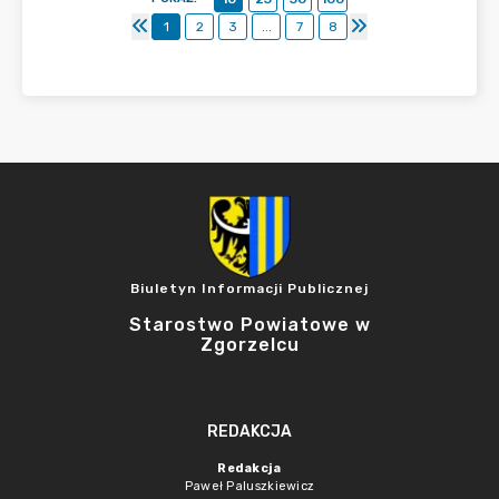
1
2
3
...
7
8
Biuletyn Informacji Publicznej
Starostwo Powiatowe w
Zgorzelcu
REDAKCJA
Redakcja
Paweł Paluszkiewicz