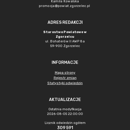
Kamila Kowalska
promocja@powiat.zgorzelec.pl
ADRES REDAKCJI
Starostwo Powiatowe w
Zgorzelcu
ul. Bohaterów II AWP 8a
59-900 Zgorzelec
INFORMACJE
Mapa strony
Rejestr zmian
Statystyki odwiedzin
AKTUALIZACJE
Ostatnia modyfikacja
2026-08-05 22:00:00
Licznik odwiedzin ogółem
309 591