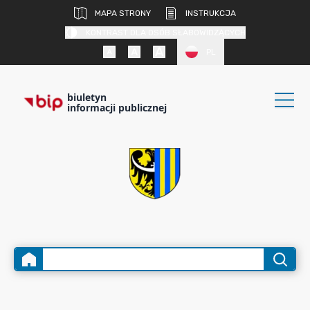
MAPA STRONY
INSTRUKCJA
KONTRAST DLA OSÓB SŁABOWIDZĄCYCH
PL
biuletyn
informacji publicznej