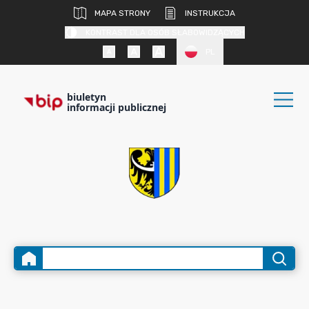
MAPA STRONY
INSTRUKCJA
KONTRAST DLA OSÓB SŁABOWIDZĄCYCH
PL
biuletyn
informacji publicznej