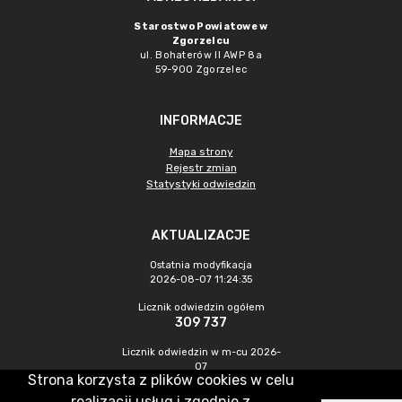
Starostwo Powiatowe w
Zgorzelcu
ul. Bohaterów II AWP 8a
59-900 Zgorzelec
INFORMACJE
Mapa strony
Rejestr zmian
Statystyki odwiedzin
AKTUALIZACJE
Ostatnia modyfikacja
2026-08-07 11:24:35
Licznik odwiedzin ogółem
309 737
Licznik odwiedzin w m-cu 2026-
07
Strona korzysta z plików cookies w celu
435
realizacji usług i zgodnie z