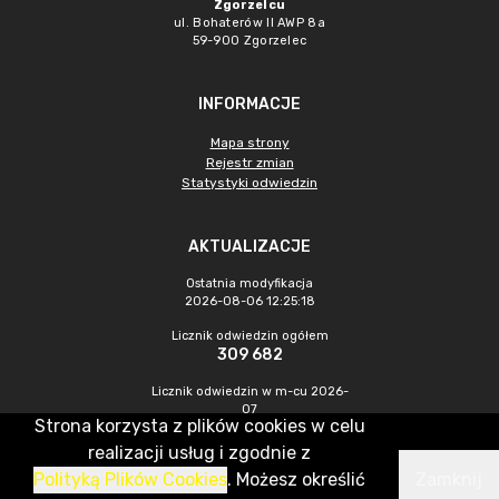
Zgorzelcu
ul. Bohaterów II AWP 8a
59-900 Zgorzelec
INFORMACJE
Mapa strony
Rejestr zmian
Statystyki odwiedzin
AKTUALIZACJE
Ostatnia modyfikacja
2026-08-06 12:25:18
Licznik odwiedzin ogółem
309 682
Licznik odwiedzin w m-cu 2026-
07
Strona korzysta z plików cookies w celu
380
realizacji usług i zgodnie z
Polityką Plików Cookies
. Możesz określić
Zamknij
CMS & Hosting: Nefeni Sp. z o.o.