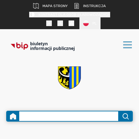
MAPA STRONY
INSTRUKCJA
KONTRAST DLA OSÓB SŁABOWIDZĄCYCH
PL
biuletyn
informacji publicznej