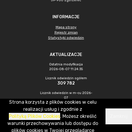
59-900 Zgorzelec
INFORMACJE
Mapa strony
Rejestr zmian
Statystyki odwiedzin
AKTUALIZACJE
Ostatnia modyfikacja
2026-08-07 11:24:35
Licznik odwiedzin ogółem
309 782
Licznik odwiedzin w m-cu 2026-
07
Strona korzysta z plików cookies w celu
480
realizacji usług i zgodnie z
Polityką Plików Cookies
. Możesz określić
Zamknij
CMS & Hosting: Nefeni Sp. z o.o.
warunki przechowywania lub dostępu do
plików cookies w Twojej przeglądarce