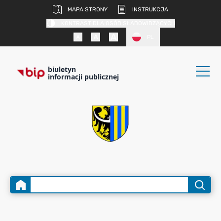
MAPA STRONY
INSTRUKCJA
KONTRAST DLA OSÓB SŁABOWIDZĄCYCH
PL
biuletyn
informacji publicznej