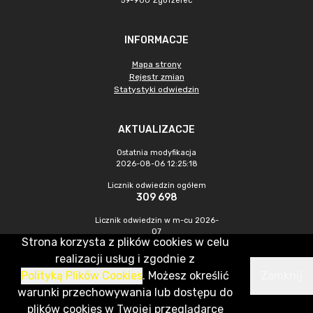
59-900 Zgorzelec
INFORMACJE
Mapa strony
Rejestr zmian
Statystyki odwiedzin
AKTUALIZACJE
Ostatnia modyfikacja
2026-08-06 12:25:18
Licznik odwiedzin ogółem
309 698
Licznik odwiedzin w m-cu 2026-
07
Strona korzysta z plików cookies w celu
396
realizacji usług i zgodnie z
Polityką Plików Cookies
. Możesz określić
Zamknij
CMS & Hosting: Nefeni Sp. z o.o.
warunki przechowywania lub dostępu do
plików cookies w Twojej przeglądarce