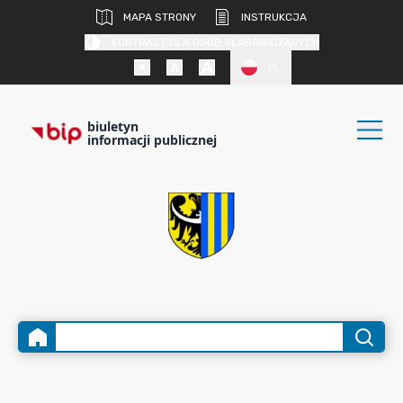
MAPA STRONY
INSTRUKCJA
KONTRAST DLA OSÓB SŁABOWIDZĄCYCH
PL
biuletyn
informacji publicznej