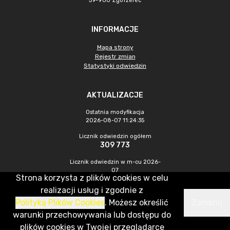
59-900 Zgorzelec
INFORMACJE
Mapa strony
Rejestr zmian
Statystyki odwiedzin
AKTUALIZACJE
Ostatnia modyfikacja
2026-08-07 11:24:35
Licznik odwiedzin ogółem
309 773
Licznik odwiedzin w m-cu 2026-
07
Strona korzysta z plików cookies w celu
471
realizacji usług i zgodnie z
Polityką Plików Cookies
. Możesz określić
Zamknij
CMS & Hosting: Nefeni Sp. z o.o.
warunki przechowywania lub dostępu do
plików cookies w Twojej przeglądarce