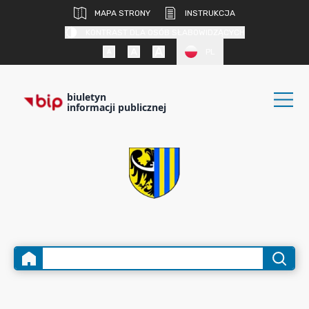
MAPA STRONY
INSTRUKCJA
KONTRAST DLA OSÓB SŁABOWIDZĄCYCH
PL
biuletyn
informacji publicznej