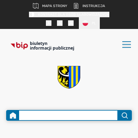
MAPA STRONY
INSTRUKCJA
KONTRAST DLA OSÓB SŁABOWIDZĄCYCH
PL
biuletyn
informacji publicznej