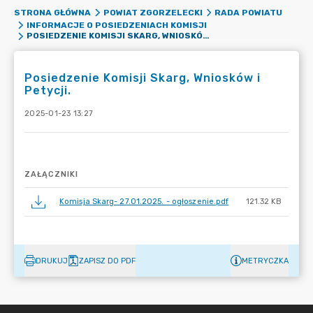
STRONA GŁÓWNA
POWIAT ZGORZELECKI
RADA POWIATU
INFORMACJE O POSIEDZENIACH KOMISJI
POSIEDZENIE KOMISJI SKARG, WNIOSKÓW I PETYCJI.
Posiedzenie Komisji Skarg, Wniosków i
Petycji.
2025-01-23 13:27
ZAŁĄCZNIKI
Komisja Skarg- 27.01.2025. - ogłoszenie.pdf
121.32 KB
DRUKUJ
ZAPISZ DO PDF
METRYCZKA