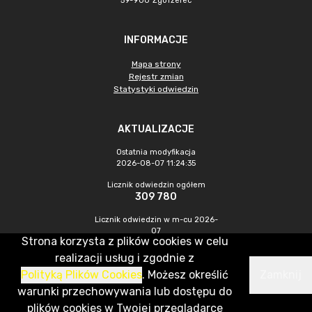
59-900 Zgorzelec
INFORMACJE
Mapa strony
Rejestr zmian
Statystyki odwiedzin
AKTUALIZACJE
Ostatnia modyfikacja
2026-08-07 11:24:35
Licznik odwiedzin ogółem
309 780
Licznik odwiedzin w m-cu 2026-
07
Strona korzysta z plików cookies w celu
478
realizacji usług i zgodnie z
Polityką Plików Cookies
. Możesz określić
Zamknij
CMS & Hosting: Nefeni Sp. z o.o.
warunki przechowywania lub dostępu do
plików cookies w Twojej przeglądarce