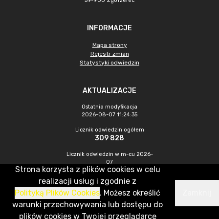
59-900 Zgorzelec
INFORMACJE
Mapa strony
Rejestr zmian
Statystyki odwiedzin
AKTUALIZACJE
Ostatnia modyfikacja
2026-08-07 11:24:35
Licznik odwiedzin ogółem
309 828
Licznik odwiedzin w m-cu 2026-
07
Strona korzysta z plików cookies w celu
526
realizacji usług i zgodnie z
Polityką Plików Cookies
. Możesz określić
Zamknij
CMS & Hosting: Nefeni Sp. z o.o.
warunki przechowywania lub dostępu do
plików cookies w Twojej przeglądarce