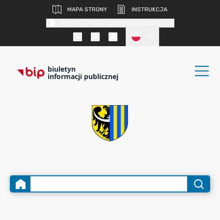
MAPA STRONY
INSTRUKCJA
KONTRAST DLA OSÓB SŁABOWIDZĄCYCH
PL
biuletyn
informacji publicznej