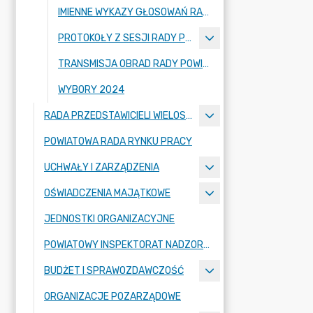
IMIENNE WYKAZY GŁOSOWAŃ RADNYCH
PROTOKOŁY Z SESJI RADY POWIATU ZGORZELECKIEGO
TRANSMISJA OBRAD RADY POWIATU ZGORZELECKIEGO
WYBORY 2024
RADA PRZEDSTAWICIELI WIELOSPECJALISTYCZNEGO ZESPOŁU OPIEKI ZDROWOTNEJ "BOLESŁAWIEC-ZGORZELEC" SAMODZIELNEGO PUBLICZNEGO ZAKŁADU OPIEKI ZDROWOTNEJ
POWIATOWA RADA RYNKU PRACY
UCHWAŁY I ZARZĄDZENIA
OŚWIADCZENIA MAJĄTKOWE
JEDNOSTKI ORGANIZACYJNE
POWIATOWY INSPEKTORAT NADZORU BUDOWLANEGO
BUDŻET I SPRAWOZDAWCZOŚĆ
ORGANIZACJE POZARZĄDOWE