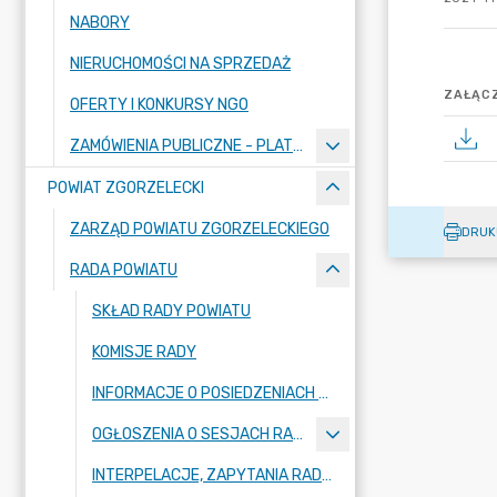
NABORY
NIERUCHOMOŚCI NA SPRZEDAŻ
ZAŁĄCZ
OFERTY I KONKURSY NGO
ZAMÓWIENIA PUBLICZNE - PLATFORMA ZAKUPOWA
POWIAT ZGORZELECKI
ZARZĄD POWIATU ZGORZELECKIEGO
DRUK
RADA POWIATU
SKŁAD RADY POWIATU
KOMISJE RADY
INFORMACJE O POSIEDZENIACH KOMISJI
OGŁOSZENIA O SESJACH RADY POWIATU
INTERPELACJE, ZAPYTANIA RADNYCH