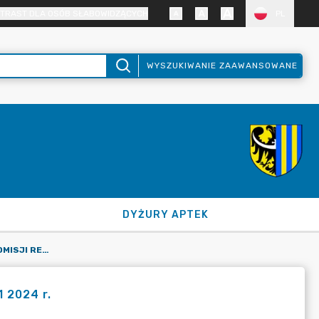
TRAST DLA OSÓB SŁABOWIDZĄCYCH
PL
WYSZUKIWANIE ZAAWANSOWANE
DYŻURY APTEK
OGŁOSZENIE O POSIEDZENIU KOMISJI REWIZYJNEJ W DNIU 22.11 2024 R.
1 2024 r.