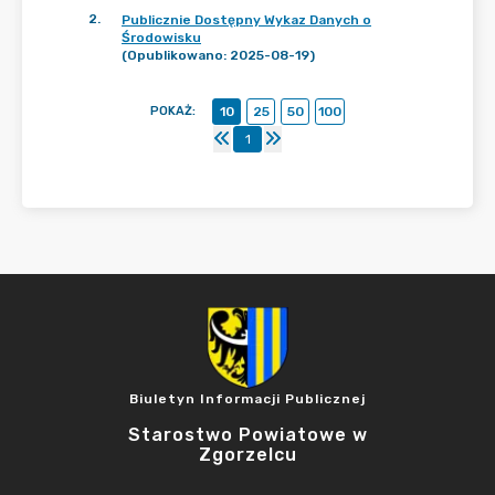
2
.
Publicznie Dostępny Wykaz Danych o
Środowisku
(Opublikowano: 2025-08-19)
POKAŻ
:
10
25
50
100
1
Biuletyn Informacji Publicznej
Starostwo Powiatowe w
Zgorzelcu