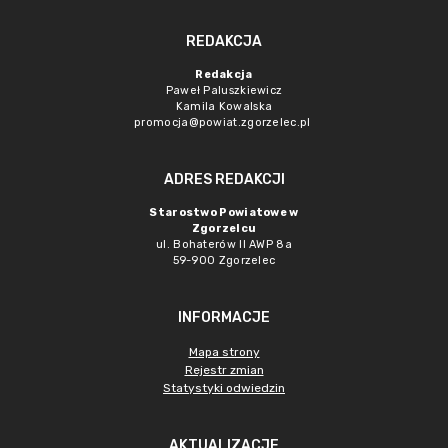
REDAKCJA
Redakcja
Paweł Paluszkiewicz
Kamila Kowalska
promocja@powiat.zgorzelec.pl
ADRES REDAKCJI
Starostwo Powiatowe w
Zgorzelcu
ul. Bohaterów II AWP 8a
59-900 Zgorzelec
INFORMACJE
Mapa strony
Rejestr zmian
Statystyki odwiedzin
AKTUALIZACJE