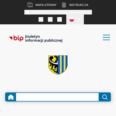
MAPA STRONY
INSTRUKCJA
KONTRAST DLA OSÓB SŁABOWIDZĄCYCH
PL
biuletyn
informacji publicznej