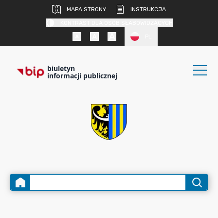
MAPA STRONY
INSTRUKCJA
KONTRAST DLA OSÓB SŁABOWIDZĄCYCH
PL
biuletyn
informacji publicznej