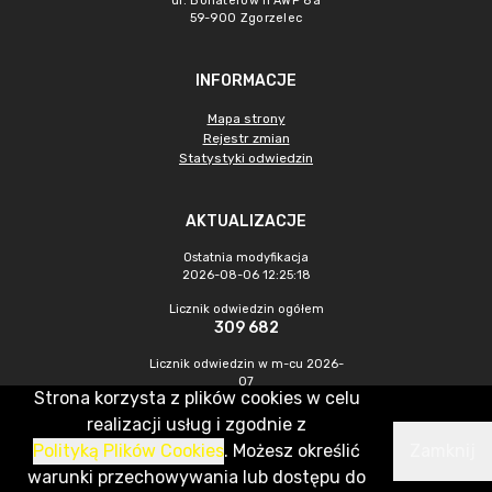
ul. Bohaterów II AWP 8a
59-900 Zgorzelec
INFORMACJE
Mapa strony
Rejestr zmian
Statystyki odwiedzin
AKTUALIZACJE
Ostatnia modyfikacja
2026-08-06 12:25:18
Licznik odwiedzin ogółem
309 682
Licznik odwiedzin w m-cu 2026-
07
Strona korzysta z plików cookies w celu
380
realizacji usług i zgodnie z
Polityką Plików Cookies
. Możesz określić
Zamknij
CMS & Hosting: Nefeni Sp. z o.o.
warunki przechowywania lub dostępu do