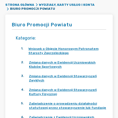
STRONA GŁÓWNA
WYDZIAŁY, KARTY USŁUG I KONTA
BIURO PROMOCJI POWIATU
Biuro Promocji Powiatu
Kategorie
:
1
.
Wniosek o Objęcie Honorowym Patronatem
Starosty Zgorzeleckiego
2
.
Zmiana danych w Ewidencji Uczniowskich
Klubów Sportowych
3
.
Zmiana danych w Ewidencji Stowarzyszeń
Zwykłych
4
.
Zmiana danych w Ewidencji Stowarzyszeń
Kultury Fizycznej
5
.
Zaświadczenie o prowadzeniu działalności
statutowej przez stowarzyszenie lub fundacje
6
.
Zaświadczenie z Ewidencji Uczniowskich