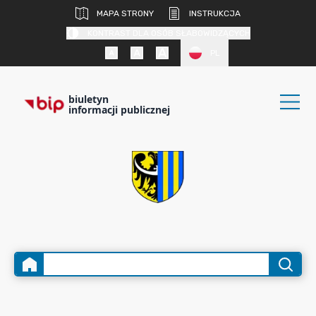
MAPA STRONY
INSTRUKCJA
KONTRAST DLA OSÓB SŁABOWIDZĄCYCH
PL
biuletyn
informacji publicznej