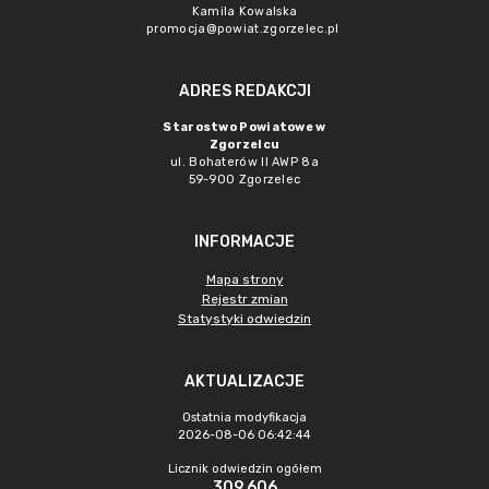
Kamila Kowalska
promocja@powiat.zgorzelec.pl
ADRES REDAKCJI
Starostwo Powiatowe w
Zgorzelcu
ul. Bohaterów II AWP 8a
59-900 Zgorzelec
INFORMACJE
Mapa strony
Rejestr zmian
Statystyki odwiedzin
AKTUALIZACJE
Ostatnia modyfikacja
2026-08-06 06:42:44
Licznik odwiedzin ogółem
309 606