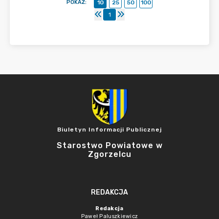
POKAŻ
:
10
25
50
100
1
Biuletyn Informacji Publicznej
Starostwo Powiatowe w
Zgorzelcu
REDAKCJA
Redakcja
Paweł Paluszkiewicz