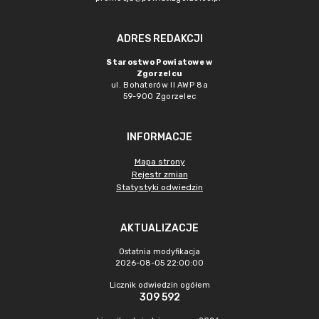
ADRES REDAKCJI
Starostwo Powiatowe w
Zgorzelcu
ul. Bohaterów II AWP 8a
59-900 Zgorzelec
INFORMACJE
Mapa strony
Rejestr zmian
Statystyki odwiedzin
AKTUALIZACJE
Ostatnia modyfikacja
2026-08-05 22:00:00
Licznik odwiedzin ogółem
309 592