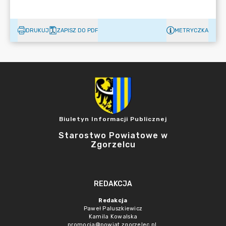
DRUKUJ
ZAPISZ DO PDF
METRYCZKA
Biuletyn Informacji Publicznej
Starostwo Powiatowe w
Zgorzelcu
REDAKCJA
Redakcja
Paweł Paluszkiewicz
Kamila Kowalska
promocja@powiat.zgorzelec.pl