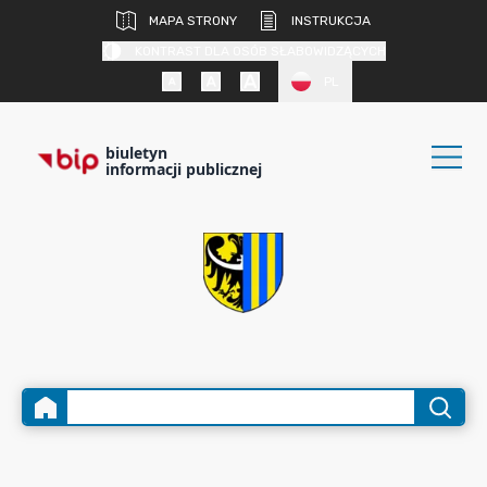
MAPA STRONY
INSTRUKCJA
KONTRAST DLA OSÓB SŁABOWIDZĄCYCH
PL
biuletyn
informacji publicznej