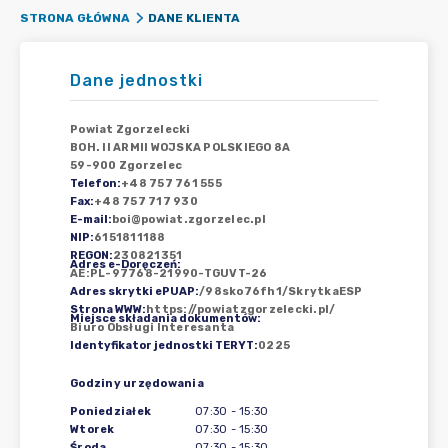
DANE KLIENTA
STRONA GŁÓWNA
Dane jednostki
Powiat Zgorzelecki
BOH. II ARMII WOJSKA POLSKIEGO 8A
59-900 Zgorzelec
Telefon
:
+48 757 761 555
Fax
:
+48 757 717 930
E-mail
:
boi@powiat.zgorzelec.pl
NIP
:
6151811188
REGON
:
230821351
Adres e-Doręczeń
:
AE:PL-97768-21990-TGUVT-26
Adres skrytki ePUAP
:
/98sko76fh1/SkrytkaESP
Strona WWW
:
https://powiatzgorzelecki.pl/
Miejsce składania dokumentów
:
Biuro Obsługi Interesanta
Identyfikator jednostki TERYT
:
0225
Godziny urzędowania
Poniedziałek
07:30
-
15:30
Wtorek
07:30
-
15:30
Środa
07:30
-
15:30