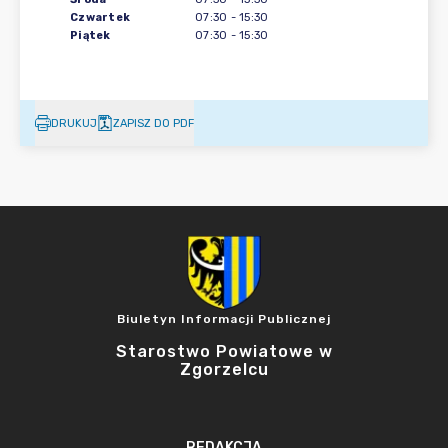
Czwartek
07:30
-
15:30
Piątek
07:30
-
15:30
DRUKUJ
ZAPISZ DO PDF
Biuletyn Informacji Publicznej
Starostwo Powiatowe w
Zgorzelcu
REDAKCJA