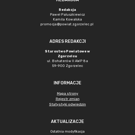
Redakcja
Paweł Paluszkiewicz
Kamila Kowalska
promocja@powiat.zgorzelec.pl
ADRES REDAKCJI
Starostwo Powiatowe w
Zgorzelcu
ul. Bohaterów II AWP 8a
59-900 Zgorzelec
INFORMACJE
Mapa strony
Rejestr zmian
Statystyki odwiedzin
AKTUALIZACJE
Ostatnia modyfikacja