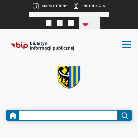
MAPA STRONY
INSTRUKCJA
KONTRAST DLA OSÓB SŁABOWIDZĄCYCH
PL
biuletyn
informacji publicznej