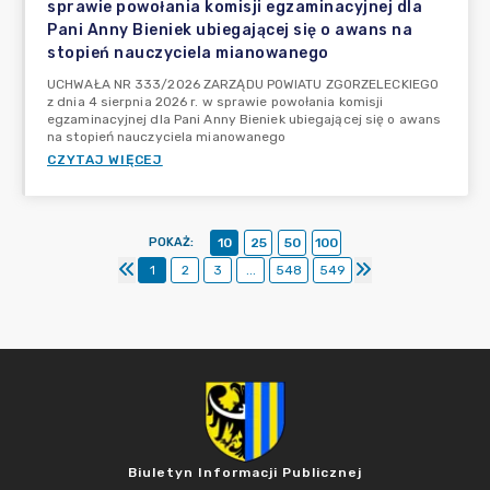
sprawie powołania komisji egzaminacyjnej dla
Pani Anny Bieniek ubiegającej się o awans na
stopień nauczyciela mianowanego
UCHWAŁA NR 333/2026 ZARZĄDU POWIATU ZGORZELECKIEGO
z dnia 4 sierpnia 2026 r. w sprawie powołania komisji
egzaminacyjnej dla Pani Anny Bieniek ubiegającej się o awans
na stopień nauczyciela mianowanego
CZYTAJ WIĘCEJ
POKAŻ
:
10
25
50
100
1
2
3
...
548
549
Biuletyn Informacji Publicznej