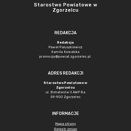
Starostwo Powiatowe w
Zgorzelcu
REDAKCJA
Redakcja
Paweł Paluszkiewicz
Kamila Kowalska
promocja@powiat.zgorzelec.pl
ADRES REDAKCJI
Starostwo Powiatowe w
Zgorzelcu
ul. Bohaterów II AWP 8a
59-900 Zgorzelec
INFORMACJE
Mapa strony
Rejestr zmian