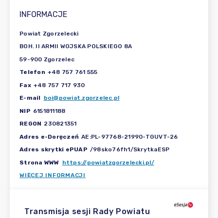
INFORMACJE
Powiat Zgorzelecki
BOH. II ARMII WOJSKA POLSKIEGO 8A
59-900 Zgorzelec
Telefon
+48 757 761 555
Fax
+48 757 717 930
E-mail
boi@powiat.zgorzelec.pl
NIP
6151811188
REGON
230821351
Adres e-Doręczeń
AE:PL-97768-21990-TGUVT-26
Adres skrytki ePUAP
/98sko76fh1/SkrytkaESP
Strona WWW
https://powiatzgorzelecki.pl/
WIĘCEJ INFORMACJI
Transmisja sesji Rady Powiatu