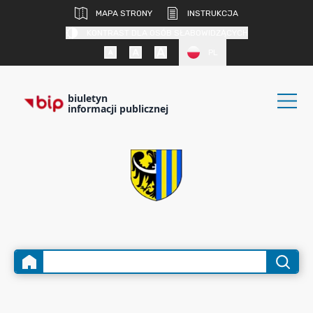
MAPA STRONY
INSTRUKCJA
KONTRAST DLA OSÓB SŁABOWIDZĄCYCH
PL
biuletyn
informacji publicznej