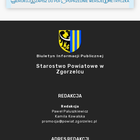
DRUKUJ
ZAPISZ DO PDF
POPRZEDNIE WERSJE
METRYCZKA
Biuletyn Informacji Publicznej
Starostwo Powiatowe w
Zgorzelcu
REDAKCJA
Redakcja
Paweł Paluszkiewicz
Kamila Kowalska
promocja@powiat.zgorzelec.pl
ADRES REDAKCJI