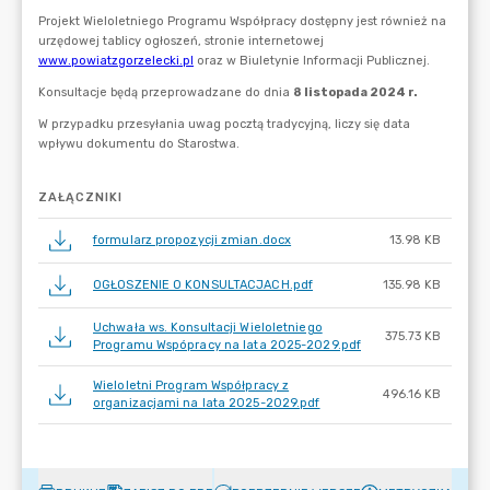
ZAŁĄCZNIKI
formularz propozycji zmian.docx
13.98 KB
OGŁOSZENIE O KONSULTACJACH.pdf
135.98 KB
Uchwała ws. Konsultacji Wieloletniego
375.73 KB
Programu Wspópracy na lata 2025-2029.pdf
Wieloletni Program Współpracy z
496.16 KB
organizacjami na lata 2025-2029.pdf