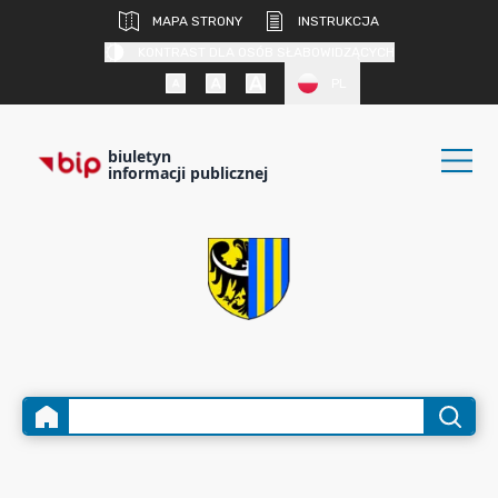
MAPA STRONY
INSTRUKCJA
KONTRAST DLA OSÓB SŁABOWIDZĄCYCH
PL
biuletyn
informacji publicznej