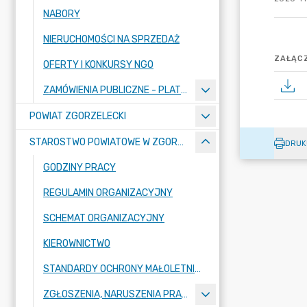
NABORY
NIERUCHOMOŚCI NA SPRZEDAŻ
ZAŁĄCZ
OFERTY I KONKURSY NGO
ZAMÓWIENIA PUBLICZNE - PLATFORMA ZAKUPOWA
POWIAT ZGORZELECKI
STAROSTWO POWIATOWE W ZGORZELCU
DRUK
GODZINY PRACY
REGULAMIN ORGANIZACYJNY
SCHEMAT ORGANIZACYJNY
KIEROWNICTWO
STANDARDY OCHRONY MAŁOLETNICH W STAROSTWIE POWIATOWYM W ZGORZELCU
ZGŁOSZENIA, NARUSZENIA PRAWA