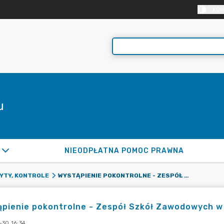
KON
u
NIEODPŁATNA POMOC PRAWNA
WYSTĄPIENIE POKONTROLNE - ZESPÓŁ SZKÓŁ ZAWODOWYCH W BOGATYNI
YTY, KONTROLE
ąpienie pokontrolne - Zespół Szkół Zawodowych w
-30 16:34