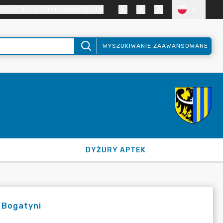
TRAST DLA OSÓB SŁABOWIDZĄCYCH
PL
WYSZUKIWANIE ZAAWANSOWANE
DYŻURY APTEK
 Bogatyni