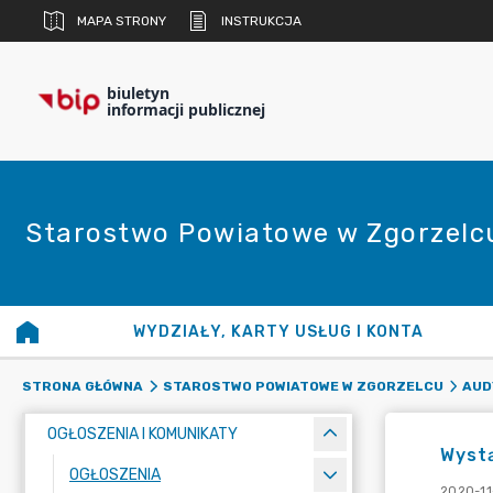
MAPA STRONY
INSTRUKCJA
biuletyn
informacji publicznej
Starostwo Powiatowe w Zgorzelc
WYDZIAŁY, KARTY USŁUG I KONTA
STRONA GŁÓWNA
STAROSTWO POWIATOWE W ZGORZELCU
AUD
OGŁOSZENIA I KOMUNIKATY
Wyst
OGŁOSZENIA
2020-11