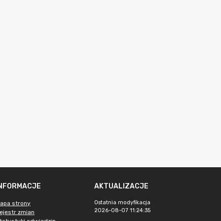
INFORMACJE
AKTUALIZACJE
Ostatnia modyfikacja
apa strony
2026-08-07 11:24:35
ejestr zmian