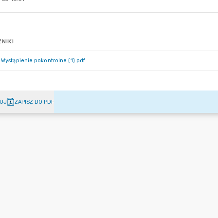
NIKI
Wystąpienie pokontrolne (1).pdf
UJ
ZAPISZ DO PDF