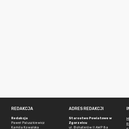
REDAKCJA
ADRES REDAKCJI
Redakcja
Starostwo Powiatowe w
M
Paweł Paluszkiewicz
Zgorzelcu
R
Kamila Kowalska
ul. Bohaterów II AWP 8a