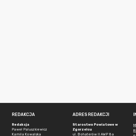
REDAKCJA
ADRES REDAKCJI
Redakcja
Starostwo Powiatowe w
M
Paweł Paluszkiewicz
Zgorzelcu
R
Kamila Kowalska
ul. Bohaterów II AWP 8a