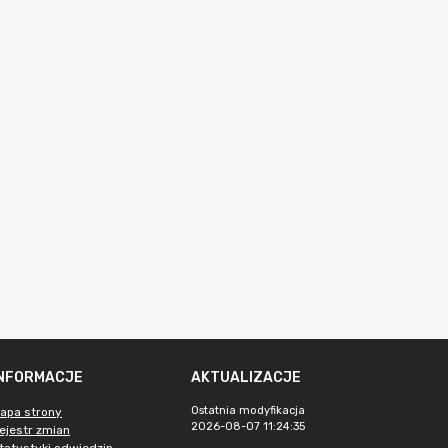
INFORMACJE
AKTUALIZACJE
Ostatnia modyfikacja
apa strony
2026-08-07 11:24:35
ejestr zmian