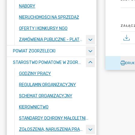
NABORY
NIERUCHOMOŚCI NA SPRZEDAŻ
ZAŁĄCZ
OFERTY I KONKURSY NGO
ZAMÓWIENIA PUBLICZNE - PLATFORMA ZAKUPOWA
POWIAT ZGORZELECKI
STAROSTWO POWIATOWE W ZGORZELCU
DRUK
GODZINY PRACY
REGULAMIN ORGANIZACYJNY
SCHEMAT ORGANIZACYJNY
KIEROWNICTWO
STANDARDY OCHRONY MAŁOLETNICH W STAROSTWIE POWIATOWYM W ZGORZELCU
ZGŁOSZENIA, NARUSZENIA PRAWA