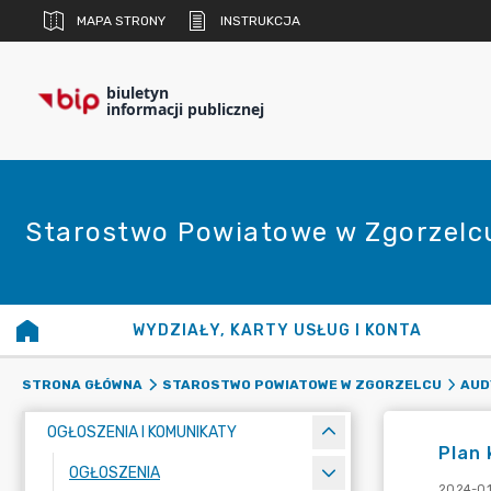
MAPA STRONY
INSTRUKCJA
biuletyn
informacji publicznej
Starostwo Powiatowe w Zgorzelc
WYDZIAŁY, KARTY USŁUG I KONTA
STRONA GŁÓWNA
STAROSTWO POWIATOWE W ZGORZELCU
AUD
OGŁOSZENIA I KOMUNIKATY
Plan 
OGŁOSZENIA
2024-01