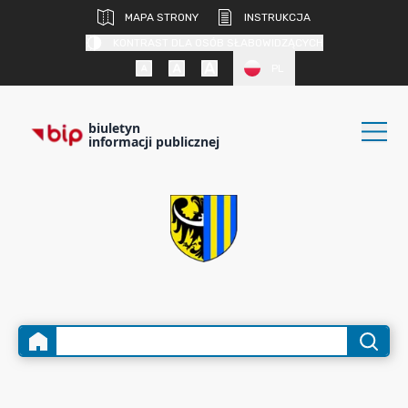
MAPA STRONY
INSTRUKCJA
KONTRAST DLA OSÓB SŁABOWIDZĄCYCH
PL
biuletyn
informacji publicznej