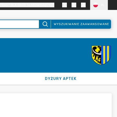
TRAST DLA OSÓB SŁABOWIDZĄCYCH
PL
WYSZUKIWANIE ZAAWANSOWANE
DYŻURY APTEK