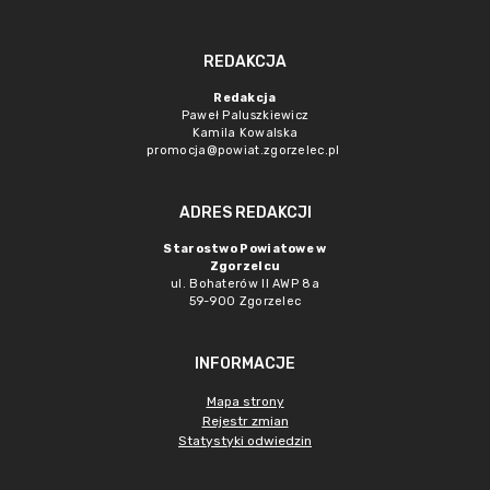
REDAKCJA
Redakcja
Paweł Paluszkiewicz
Kamila Kowalska
promocja@powiat.zgorzelec.pl
ADRES REDAKCJI
Starostwo Powiatowe w
Zgorzelcu
ul. Bohaterów II AWP 8a
59-900 Zgorzelec
INFORMACJE
Mapa strony
Rejestr zmian
Statystyki odwiedzin