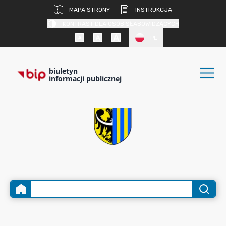
MAPA STRONY
INSTRUKCJA
KONTRAST DLA OSÓB SŁABOWIDZĄCYCH
PL
biuletyn
informacji publicznej